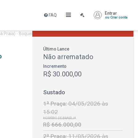
Entrar
FAQ
Leilão sustado
ou Criar conta
R$ 666.000,00
Último Lance
P
Não arrematado
Incremento
R$ 30.000,00
Sustado
1ª Praça:
04/05/2026 às
15:02
HORÁRIO DE BRASÍLIA
R$ 666.000,00
2ª Praça:
11/05/2026 às