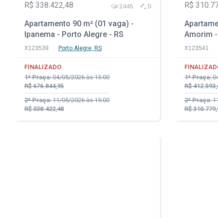
R$ 338.422,48
R$ 310.7
2446
0
Apartamento 90 m² (01 vaga) -
Apartamen
Ipanema - Porto Alegre - RS
Amorim -
X123539
Porto Alegre, RS
X123541
FINALIZADO
FINALIZAD
1ª Praça:
04/05/2026 às 15:00
1ª Praça:
04
R$ 676.844,95
R$ 412.593,
2ª Praça:
11/05/2026 às 15:00
2ª Praça:
11
R$ 338.422,48
R$ 310.779,