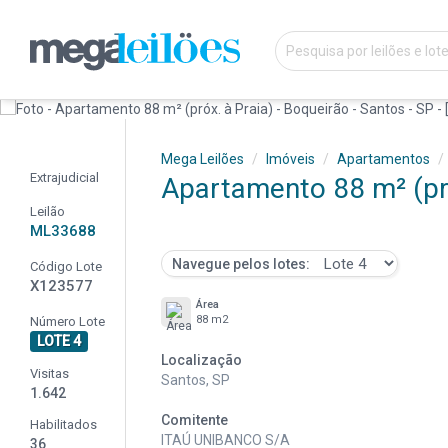
Mega Leilões
Imóveis
Apartamentos
Extrajudicial
Apartamento 88 m² (pró
Leilão
ML33688
Navegue pelos lotes:
Código Lote
X123577
Área
88 m2
Número Lote
LOTE 4
Localização
Visitas
Santos, SP
1.642
Comitente
Habilitados
ITAÚ UNIBANCO S/A
36