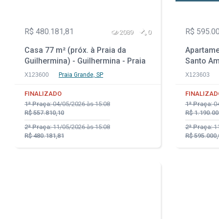
R$ 480.181,81
R$ 595.0
2089
0
Casa 77 m² (próx. à Praia da
Apartame
Guilhermina) - Guilhermina - Praia
Santo Am
Grande - SP
X123600
Praia Grande, SP
X123603
FINALIZADO
FINALIZAD
1ª Praça:
04/05/2026 às 15:08
1ª Praça:
04
R$ 557.810,10
R$ 1.190.00
2ª Praça:
11/05/2026 às 15:08
2ª Praça:
11
R$ 480.181,81
R$ 595.000,