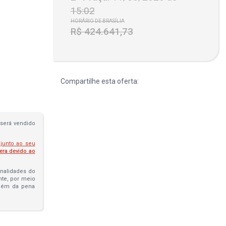
15:02
HORÁRIO DE BRASÍLIA
R$ 424.641,73
Compartilhe esta oferta:
será vendido
 junto ao seu
fera devido ao
penalidades do
ante, por meio
além da pena