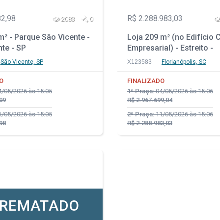
82,98
R$ 2.288.983,03
2083
0
² - Parque São Vicente -
Loja 209 m² (no Edifício 
te - SP
Empresarial) - Estreito -
Florianópolis - SC
São Vicente, SP
X123583
Florianópolis, SC
O
FINALIZADO
/05/2026 às 15:05
1ª Praça:
04/05/2026 às 15:06
09
R$ 2.967.699,04
/05/2026 às 15:05
2ª Praça:
11/05/2026 às 15:06
98
R$ 2.288.983,03
REMATADO