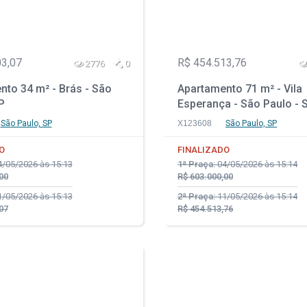
03,07
R$ 454.513,76
2776
0
nto 34 m² - Brás - São
Apartamento 71 m² - Vila
P
Esperança - São Paulo - 
São Paulo, SP
X123608
São Paulo, SP
O
FINALIZADO
/05/2026 às 15:13
1ª Praça:
04/05/2026 às 15:14
00
R$ 603.000,00
/05/2026 às 15:13
2ª Praça:
11/05/2026 às 15:14
07
R$ 454.513,76