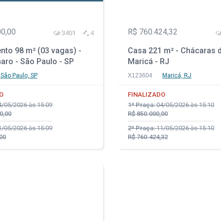
00,00
R$ 760.424,32
3401
4
nto 98 m² (03 vagas) -
Casa 221 m² - Chácaras d
aro - São Paulo - SP
Maricá - RJ
São Paulo, SP
X123604
Maricá, RJ
O
FINALIZADO
/05/2026 às 15:09
1ª Praça:
04/05/2026 às 15:10
0,00
R$ 850.000,00
/05/2026 às 15:09
2ª Praça:
11/05/2026 às 15:10
00
R$ 760.424,32