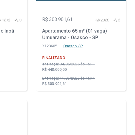
R$ 303.901,61
1872
0
2380
3
e Inoã -
Apartamento 65 m² (01 vaga) -
Umuarama - Osasco - SP
X123605
Osasco, SP
FINALIZADO
1ª Praça:
04/05/2026 às 15:11
R$ 443.000,00
2ª Praça:
11/05/2026 às 15:11
R$ 303.901,61