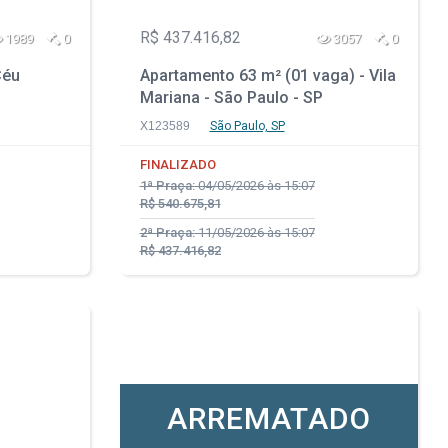
R$ 437.416,82
1989
0
3057
0
Céu
Apartamento 63 m² (01 vaga) - Vila
Mariana - São Paulo - SP
X123589
São Paulo, SP
FINALIZADO
1ª Praça:
04/05/2026 às 15:07
R$ 540.675,81
2ª Praça:
11/05/2026 às 15:07
R$ 437.416,82
ARREMATADO