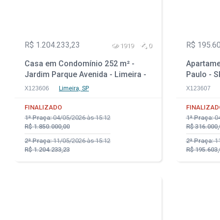
R$ 1.204.233,23
R$ 195.6
1919
0
Casa em Condomínio 252 m² -
Apartame
Jardim Parque Avenida - Limeira -
Paulo - S
SP
X123606
Limeira, SP
X123607
FINALIZADO
FINALIZAD
1ª Praça:
04/05/2026 às 15:12
1ª Praça:
04
R$ 1.850.000,00
R$ 316.000,
2ª Praça:
11/05/2026 às 15:12
2ª Praça:
11
R$ 1.204.233,23
R$ 195.603,