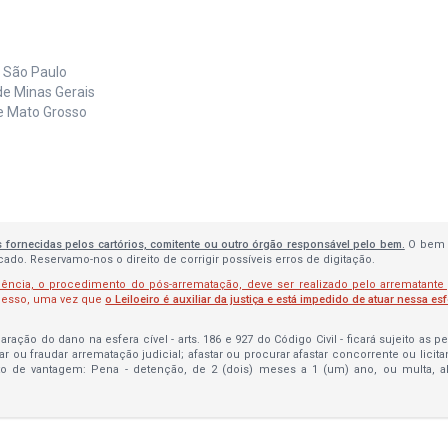
e São Paulo
de Minas Gerais
de Mato Grosso
s fornecidas pelos cartórios, comitente ou outro órgão responsável pelo bem.
O bem 
do. Reservamo-nos o direito de corrigir possíveis erros de digitação.
lência, o procedimento do pós-arrematação, deve ser realizado pelo arrematante
ocesso, uma vez que
o Leiloeiro é auxiliar da justiça e está impedido de atuar nessa es
ração do dano na esfera cível - arts. 186 e 927 do Código Civil - ficará sujeito as 
bar ou fraudar arrematação judicial; afastar ou procurar afastar concorrente ou licit
to de vantagem: Pena - detenção, de 2 (dois) meses a 1 (um) ano, ou multa, 