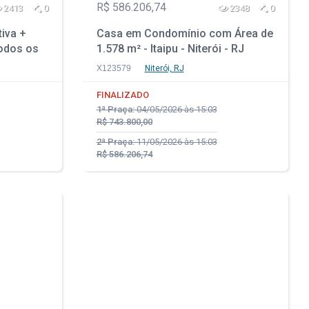
R$ 586.206,74
2413
0
2348
0
tiva +
Casa em Condomínio com Área de
odos os
1.578 m² - Itaipu - Niterói - RJ
 RJ
X123579
Niterói, RJ
FINALIZADO
1ª Praça:
04/05/2026 às 15:03
R$ 743.800,00
2ª Praça:
11/05/2026 às 15:03
R$ 586.206,74