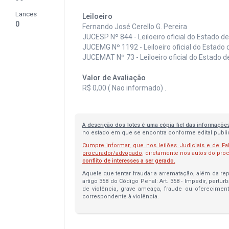
Lances
Leiloeiro
0
Fernando José Cerello G. Pereira
JUCESP Nº 844 - Leiloeiro oficial do Estado d
JUCEMG Nº 1192 - Leiloeiro oficial do Estado 
JUCEMAT Nº 73 - Leiloeiro oficial do Estado 
Valor de Avaliação
R$ 0,00 ( Nao informado) .
A descrição dos lotes é uma cópia fiel das informaçõe
no estado em que se encontra conforme edital publica
Cumpre informar, que nos leilões Judiciais e de Fa
procurador/advogado
, diretamente nos autos do pr
conflito de interesses a ser gerado.
Aquele que tentar fraudar a arrematação, além da repa
artigo 358 do Código Penal: Art. 358 - Impedir, pertur
de violência, grave ameaça, fraude ou oferecimen
correspondente à violência.