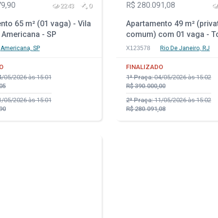
79,90
R$ 280.091,08
2243
0
to 65 m² (01 vaga) - Vila
Apartamento 49 m² (priva
 Americana - SP
comum) com 01 vaga - T
Santos - Rio de Janeiro -
Americana, SP
X123578
Rio De Janeiro, RJ
O
FINALIZADO
/05/2026 às 15:01
1ª Praça:
04/05/2026 às 15:02
05
R$ 390.000,00
/05/2026 às 15:01
2ª Praça:
11/05/2026 às 15:02
90
R$ 280.091,08