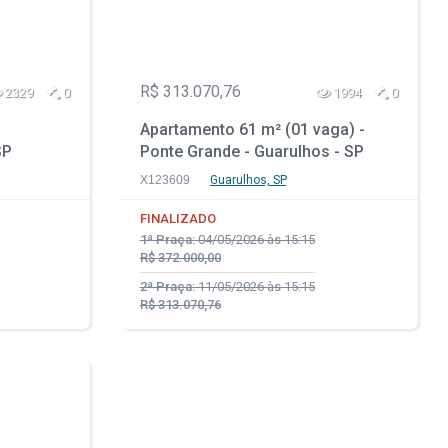
R$ 313.070,76
2329
0
1994
0
Apartamento 61 m² (01 vaga) -
SP
Ponte Grande - Guarulhos - SP
X123609
Guarulhos, SP
FINALIZADO
1ª Praça:
04/05/2026 às 15:15
R$ 372.000,00
2ª Praça:
11/05/2026 às 15:15
R$ 313.070,76