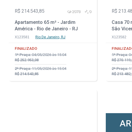
R$ 214.543,85
R$ 213.4
2078
0
Apartamento 65 m² - Jardim
Casa 70 m
América - Rio de Janeiro - RJ
São Vicen
X123581
Rio De Janeiro, RJ
X123582
FINALIZADO
FINALIZAD
1ª Praça:
04/05/2026 às 15:04
1ª Praça:
04
R$ 252.953,08
R$ 270.119,
2ª Praça:
11/05/2026 às 15:04
2ª Praça:
11
R$ 214.543,85
R$ 213.482,
AR