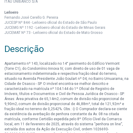
ITAÚ UNIBANCO S/A
Leiloeiro
Fernando José Cerello G. Pereira
JUCESP Nº 844 - Leiloeiro oficial do Estado de São Paulo
JUCEMG Nº 1192 - Leiloeiro oficial do Estado de Minas Gerais
JUCEMAT Nº 73 - Leiloeiro oficial do Estado de Mato Grosso
Descrição
Apartamento nº 143, localizado no 14° pavimento do Edifício Vermont
(Torre C1), do Condomínio Innova IV, com direito de uso de 01 vaga de
estacionamento indeterminada e respectiva fração ideal do terreno,
situado na Avenida Presidente João Goulart nº 04, no Bairro Umuarama, na
Cidade de Osasco - SP. O imóvel encontra-se melhor descrito e
caracterizado na matrícula nº 104.144 do 1º Oficial de Registro de
Imóveis, títulos e Documentos e Civil de Pessoa Jurídica de Osasco - SP.
Áreas: Área privativa de 65,14m2; comum de divisão não proporcional de
9,90m2; comum de divisão proporcional de 46,88m², total de 121,92m² e
fração ideal no terreno de 0,2542%. Obs.: i) O Comprador declara-se ciente
da existência da averbação de penhora constante da Av. 08 na citada
matrícula, conforme Certidão expedida pelo 8º Ofício Cível da Comarca
local, em 11 de fevereiro de 2025, através do sistema “penhora on line”,
extraída dos autos da Ação de Execução Civil, ordem 1026693-