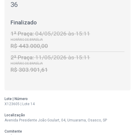
36
Finalizado
1ª Praça:
04/05/2026 às 15:11
HORÁRIO DE BRASÍLIA
R$ 443.000,00
2ª Praça:
11/05/2026 às 15:11
HORÁRIO DE BRASÍLIA
R$ 303.901,61
Lote | Número
X123605 | Lote 14
Localização
Avenida Presidente João Goulart, 04, Umuarama, Osasco, SP
Comitente