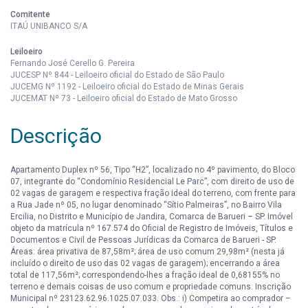
Comitente
ITAÚ UNIBANCO S/A
Leiloeiro
Fernando José Cerello G. Pereira
JUCESP Nº 844 - Leiloeiro oficial do Estado de São Paulo
JUCEMG Nº 1192 - Leiloeiro oficial do Estado de Minas Gerais
JUCEMAT Nº 73 - Leiloeiro oficial do Estado de Mato Grosso
Descrição
Apartamento Duplex nº 56, Tipo “H2”, localizado no 4º pavimento, do Bloco
07, integrante do “Condomínio Residencial Le Parc”, com direito de uso de
02 vagas de garagem e respectiva fração ideal do terreno, com frente para
a Rua Jade nº 05, no lugar denominado “Sítio Palmeiras”, no Bairro Vila
Ercilia, no Distrito e Município de Jandira, Comarca de Barueri – SP. Imóvel
objeto da matrícula nº 167.574 do Oficial de Registro de Imóveis, Títulos e
Documentos e Civil de Pessoas Jurídicas da Comarca de Barueri - SP.
Áreas: área privativa de 87,58m²; área de uso comum 29,98m² (nesta já
incluído o direito de uso das 02 vagas de garagem); encerrando a área
total de 117,56m²; correspondendo-lhes a fração ideal de 0,68155% no
terreno e demais coisas de uso comum e propriedade comuns. Inscrição
Municipal nº 23123.62.96.1025.07.033. Obs.: i) Competira ao comprador –