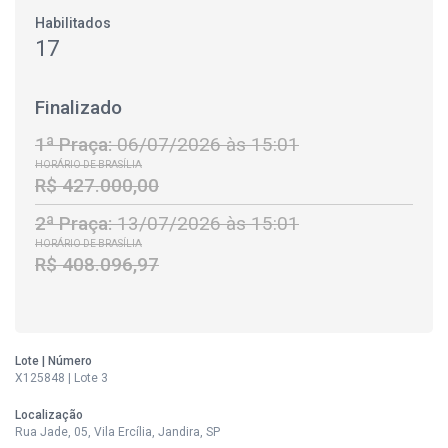
Habilitados
17
Finalizado
1ª Praça:
06/07/2026 às 15:01
HORÁRIO DE BRASÍLIA
R$ 427.000,00
2ª Praça:
13/07/2026 às 15:01
HORÁRIO DE BRASÍLIA
R$ 408.096,97
Lote | Número
X125848 | Lote 3
Localização
Rua Jade, 05, Vila Ercília, Jandira, SP