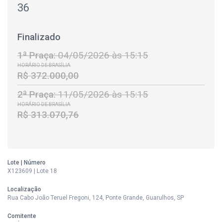
36
Finalizado
1ª Praça:
04/05/2026 às 15:15
HORÁRIO DE BRASÍLIA
R$ 372.000,00
2ª Praça:
11/05/2026 às 15:15
HORÁRIO DE BRASÍLIA
R$ 313.070,76
Lote | Número
X123609 | Lote 18
Localização
Rua Cabo João Teruel Fregoni, 124, Ponte Grande, Guarulhos, SP
Comitente