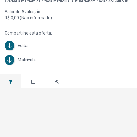
averbar a margem da citada matrícula, a atual denominação do Bairro; ii)
Ocupado. Desocupação por conta do adquirente, nos termos do art. 30 da
Valor de Avaliação
lei 9.514/97.
R$ 0,00 (Nao informado) .
Compartilhe esta oferta:
Edital
Matricula