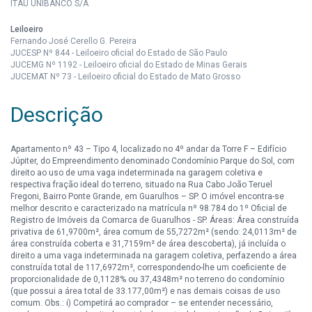
ITAÚ UNIBANCO S/A
Leiloeiro
Fernando José Cerello G. Pereira
JUCESP Nº 844 - Leiloeiro oficial do Estado de São Paulo
JUCEMG Nº 1192 - Leiloeiro oficial do Estado de Minas Gerais
JUCEMAT Nº 73 - Leiloeiro oficial do Estado de Mato Grosso
Descrição
Apartamento nº 43 – Tipo 4, localizado no 4º andar da Torre F – Edifício
Júpiter, do Empreendimento denominado Condomínio Parque do Sol, com
direito ao uso de uma vaga indeterminada na garagem coletiva e
respectiva fração ideal do terreno, situado na Rua Cabo João Teruel
Fregoni, Bairro Ponte Grande, em Guarulhos – SP. O imóvel encontra-se
melhor descrito e caracterizado na matrícula nº 98.784 do 1º Oficial de
Registro de Imóveis da Comarca de Guarulhos - SP. Áreas: Área construída
privativa de 61,9700m², área comum de 55,7272m² (sendo: 24,0113m² de
área construída coberta e 31,7159m² de área descoberta), já incluída o
direito a uma vaga indeterminada na garagem coletiva, perfazendo a área
construída total de 117,6972m², correspondendo-lhe um coeficiente de
proporcionalidade de 0,1128% ou 37,4348m² no terreno do condomínio
(que possui a área total de 33.177,00m²) e nas demais coisas de uso
comum. Obs.: i) Competirá ao comprador – se entender necessário,