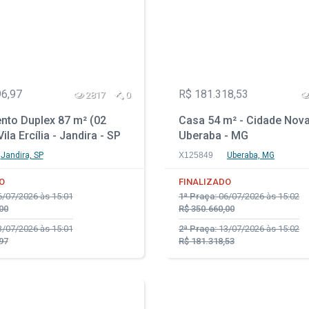
96,97
R$ 181.318,53
2817
0
nto Duplex 87 m² (02
Casa 54 m² - Cidade Nova
ila Ercília - Jandira - SP
Uberaba - MG
Jandira, SP
X125849
Uberaba, MG
O
FINALIZADO
/07/2026 às 15:01
1ª Praça:
06/07/2026 às 15:02
00
R$ 350.660,00
/07/2026 às 15:01
2ª Praça:
13/07/2026 às 15:02
97
R$ 181.318,53