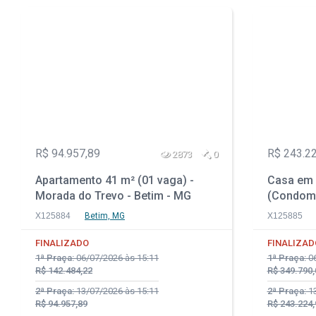
R$ 94.957,89
R$ 243.2
2873
0
Apartamento 41 m² (01 vaga) -
Casa em 
Morada do Trevo - Betim - MG
(Condomí
- Casa N
X125884
Betim, MG
X125885
FINALIZADO
FINALIZAD
1ª Praça:
06/07/2026 às 15:11
1ª Praça:
06
R$ 142.484,22
R$ 349.790,
2ª Praça:
13/07/2026 às 15:11
2ª Praça:
13
R$ 94.957,89
R$ 243.224,