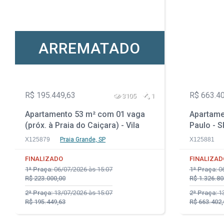
ARREMATADO
R$ 195.449,63
R$ 663.4
3105
1
Apartamento 53 m² com 01 vaga
Apartame
(próx. à Praia do Caiçara) - Vila
Paulo - S
Caiçara - Praia Grande - SP
X125879
Praia Grande, SP
X125881
FINALIZADO
FINALIZAD
1ª Praça:
06/07/2026 às 15:07
1ª Praça:
06
R$ 223.000,00
R$ 1.326.80
2ª Praça:
13/07/2026 às 15:07
2ª Praça:
13
R$ 195.449,63
R$ 663.402,