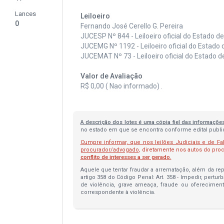
Lances
Leiloeiro
0
Fernando José Cerello G. Pereira
JUCESP Nº 844 - Leiloeiro oficial do Estado d
JUCEMG Nº 1192 - Leiloeiro oficial do Estado 
JUCEMAT Nº 73 - Leiloeiro oficial do Estado 
Valor de Avaliação
R$ 0,00 ( Nao informado) .
A descrição dos lotes é uma cópia fiel das informaçõe
no estado em que se encontra conforme edital publica
Cumpre informar, que nos leilões Judiciais e de Fa
procurador/advogado
, diretamente nos autos do pr
conflito de interesses a ser gerado.
Aquele que tentar fraudar a arrematação, além da repa
artigo 358 do Código Penal: Art. 358 - Impedir, pertur
de violência, grave ameaça, fraude ou oferecimen
correspondente à violência.