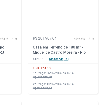
R$ 201.907,64
2812
0
2825
0
mpo
Casa em Terreno de 180 m² -
 RJ
Miguel de Castro Moreira - Rio
Grande - RS
X125878
Rio Grande, RS
FINALIZADO
1ª Praça:
06/07/2026 às 15:06
R$ 403.815,28
2ª Praça:
13/07/2026 às 15:06
R$ 201.907,64