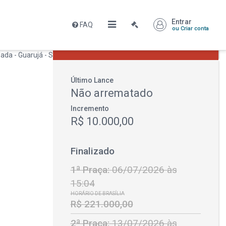
Entrar
FAQ
Leilão encerrado
ou Criar conta
R$ 139.347,93
Último Lance
Não arrematado
Incremento
R$ 10.000,00
Finalizado
1ª Praça:
06/07/2026 às
15:04
HORÁRIO DE BRASÍLIA
R$ 221.000,00
2ª Praça:
13/07/2026 às