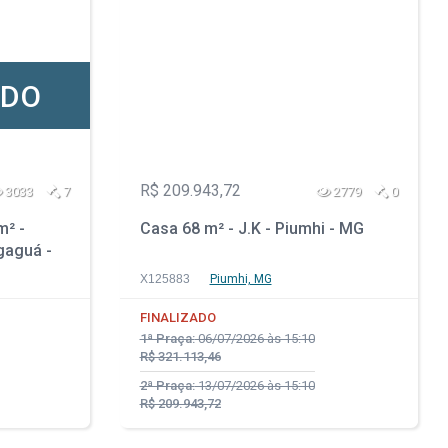
ADO
R$ 209.943,72
3033
7
2779
0
m² -
Casa 68 m² - J.K - Piumhi - MG
gaguá -
X125883
Piumhi, MG
FINALIZADO
1ª Praça:
06/07/2026 às 15:10
R$ 321.113,46
2ª Praça:
13/07/2026 às 15:10
R$ 209.943,72