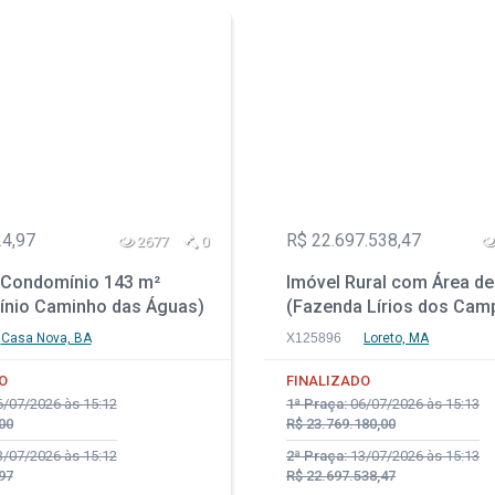
24,97
R$ 22.697.538,47
2677
0
Condomínio 143 m²
Imóvel Rural com Área de
nio Caminho das Águas)
(Fazenda Lírios dos Cam
ova - BA
Loreto - MA
Casa Nova, BA
X125896
Loreto, MA
O
FINALIZADO
/07/2026 às 15:12
1ª Praça:
06/07/2026 às 15:13
00
R$ 23.769.180,00
/07/2026 às 15:12
2ª Praça:
13/07/2026 às 15:13
97
R$ 22.697.538,47