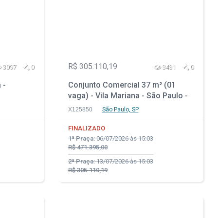
R$ 305.110,19
3097
0
3431
0
 -
Conjunto Comercial 37 m² (01
vaga) - Vila Mariana - São Paulo -
SP
X125850
São Paulo, SP
FINALIZADO
1ª Praça:
06/07/2026 às 15:03
R$ 471.395,00
2ª Praça:
13/07/2026 às 15:03
R$ 305.110,19