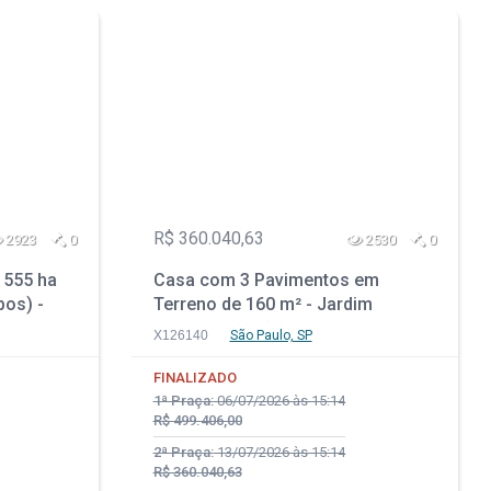
R$ 360.040,63
2923
0
2530
0
 555 ha
Casa com 3 Pavimentos em
pos) -
Terreno de 160 m² - Jardim
Maracanã - São Paulo - SP
X126140
São Paulo, SP
FINALIZADO
1ª Praça:
06/07/2026 às 15:14
R$ 499.406,00
2ª Praça:
13/07/2026 às 15:14
R$ 360.040,63