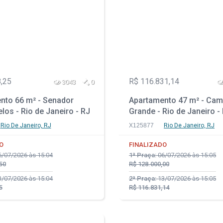
,25
R$ 116.831,14
3043
0
nto 66 m² - Senador
Apartamento 47 m² - Ca
os - Rio de Janeiro - RJ
Grande - Rio de Janeiro -
Rio De Janeiro, RJ
X125877
Rio De Janeiro, RJ
O
FINALIZADO
/07/2026 às 15:04
1ª Praça:
06/07/2026 às 15:05
50
R$ 128.000,00
/07/2026 às 15:04
2ª Praça:
13/07/2026 às 15:05
5
R$ 116.831,14