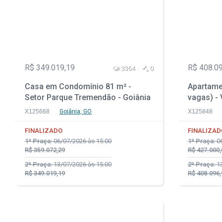
R$ 349.019,19
R$ 408.0
3364
0
Casa em Condomínio 81 m² -
Apartame
Setor Parque Tremendão - Goiânia
vagas) - V
- GO
X125668
Goiânia, GO
X125848
FINALIZADO
FINALIZAD
1ª Praça:
06/07/2026 às 15:00
1ª Praça:
06
R$ 359.072,29
R$ 427.000,
2ª Praça:
13/07/2026 às 15:00
2ª Praça:
13
R$ 349.019,19
R$ 408.096,