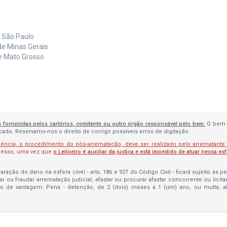
e São Paulo
de Minas Gerais
de Mato Grosso
s fornecidas pelos cartórios, comitente ou outro órgão responsável pelo bem.
O bem 
do. Reservamo-nos o direito de corrigir possíveis erros de digitação.
lência, o procedimento do pós-arrematação, deve ser realizado pelo arrematante
ocesso, uma vez que
o Leiloeiro é auxiliar da justiça e está impedido de atuar nessa es
ração do dano na esfera cível - arts. 186 e 927 do Código Civil - ficará sujeito as 
bar ou fraudar arrematação judicial; afastar ou procurar afastar concorrente ou licit
to de vantagem: Pena - detenção, de 2 (dois) meses a 1 (um) ano, ou multa, 