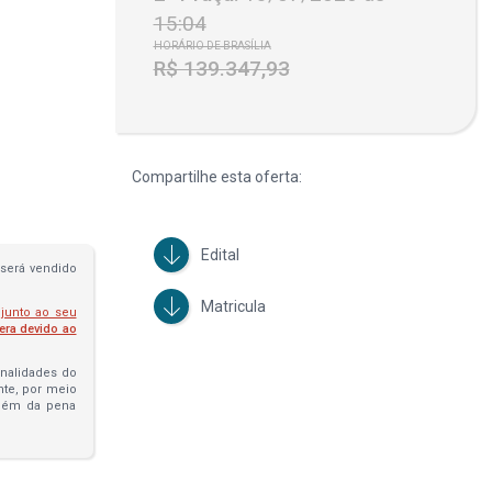
15:04
HORÁRIO DE BRASÍLIA
R$ 139.347,93
Compartilhe esta oferta:
Edital
será vendido
Matricula
 junto ao seu
fera devido ao
penalidades do
ante, por meio
além da pena