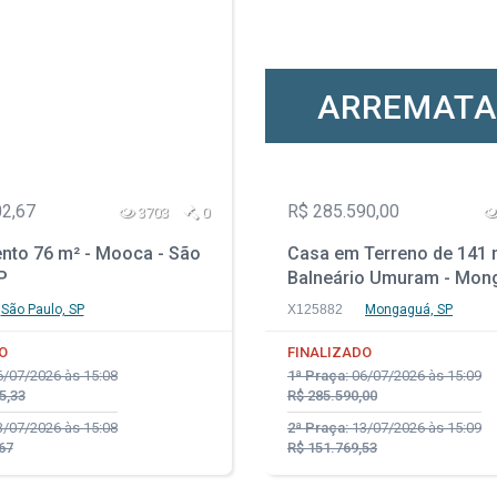
ARREMAT
02,67
R$ 285.590,00
3703
0
nto 76 m² - Mooca - São
Casa em Terreno de 141 
P
Balneário Umuram - Mon
SP
São Paulo, SP
X125882
Mongaguá, SP
O
FINALIZADO
/07/2026 às 15:08
1ª Praça:
06/07/2026 às 15:09
5,33
R$ 285.590,00
/07/2026 às 15:08
2ª Praça:
13/07/2026 às 15:09
67
R$ 151.769,53