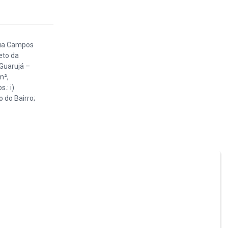
 Rua Campos
eto da
 Guarujá –
m²,
.: i)
 do Bairro;