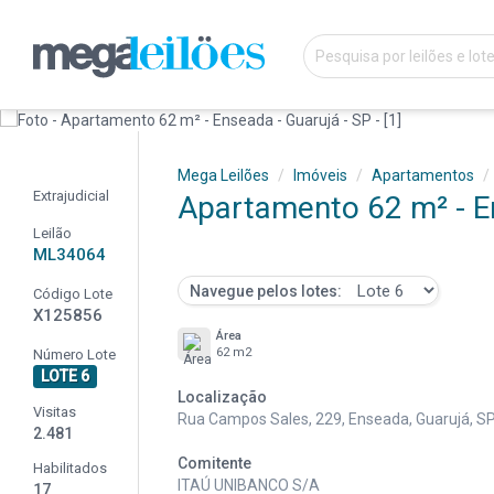
Mega Leilões
Imóveis
Apartamentos
Extrajudicial
Apartamento 62 m² - E
Leilão
ML34064
Navegue pelos lotes:
Código Lote
X125856
Área
62 m2
Número Lote
LOTE 6
Localização
Visitas
Rua Campos Sales, 229, Enseada, Guarujá, S
2.481
Comitente
Habilitados
ITAÚ UNIBANCO S/A
17