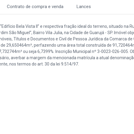
Contrato de compra e venda
Lances
Edifício Bela Vista II” e respectiva fração ideal do terreno, situado na
m São Miguel”, Bairro Vila Julia, na Cidade de Guarujá - SP. Imóvel obj
Imóveis, Títulos e Documentos e Civil de Pessoa Jurídica da Comarca de
m de 29,650464m², perfazendo uma área total construída de 91,720464
,732744m² ou seja 6,7399%. Inscrição Municipal nº 3-0023-026-005. Obs
ário, averbar a margem da mencionada matrícula a atual denominação
te, nos termos do art. 30 da lei 9.514/97.