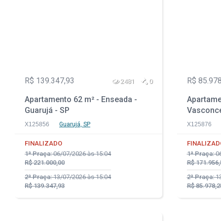
R$ 139.347,93
R$ 85.978
2481
0
Apartamento 62 m² - Enseada -
Apartame
Guarujá - SP
Vasconcel
X125856
Guarujá, SP
X125876
FINALIZADO
FINALIZAD
1ª Praça:
06/07/2026 às 15:04
1ª Praça:
06
R$ 221.000,00
R$ 171.956,
2ª Praça:
13/07/2026 às 15:04
2ª Praça:
13
R$ 139.347,93
R$ 85.978,2