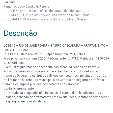
Leiloeiro
Fernando José Cerello G. Pereira
JUCESP Nº 844 - Leiloeiro oficial do Estado de São Paulo
JUCEMG Nº 1192 - Leiloeiro oficial do Estado de Minas Gerais
JUCEMAT Nº 73 - Leiloeiro oficial do Estado de Mato Grosso
Descrição
LOTE 19 – RIO DE JANEIRO/RJ – BAIRRO CASCADURA – APARTAMENTO –
IMÓVEL OCUPADO
Rua Padre Telêmaco, nº 113 – Apartamento nº 201, Lote 1.
Área privativa + comum 60,00m² (Constante no IPTU). Matrícula nº 100.069
do 6º CRI local.
Eventual regularização necessária das áreas edificadas do imóvel e
encargos perante os órgãos competentes, bem como logradouro e
numeração perante os órgãos públicos competentes, incluindo, mas não
se limitando à Prefeitura Municipal e ao Cartório de Registro de Imóveis,
perante os órgãos públicos competentes correrão por
conta do arrematante.
Em virtude da ocupação, não foi possível obter a distribuição interna da
unidade, cabendo ao arrematante esta averiguação, isentando o vendedor
de qualquer responsabilidade.
A análise do imóvel e de eventuais ações não mencionadas é de