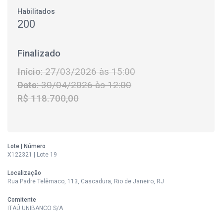
Habilitados
200
Finalizado
Início:
27/03/2026 às 15:00
Data:
30/04/2026 às 12:00
R$ 118.700,00
Lote | Número
X122321 | Lote 19
Localização
Rua Padre Telêmaco, 113, Cascadura, Rio de Janeiro, RJ
Comitente
ITAÚ UNIBANCO S/A