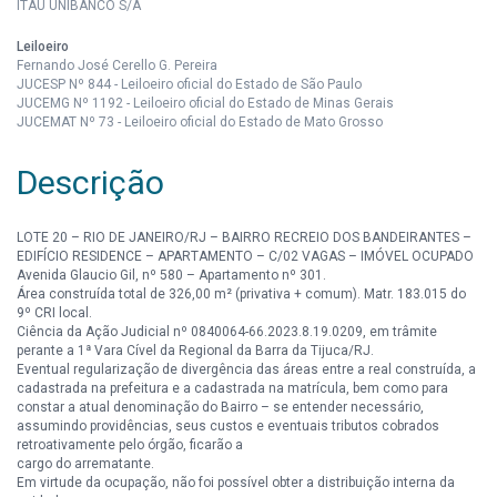
ITAÚ UNIBANCO S/A
Leiloeiro
Fernando José Cerello G. Pereira
JUCESP Nº 844 - Leiloeiro oficial do Estado de São Paulo
JUCEMG Nº 1192 - Leiloeiro oficial do Estado de Minas Gerais
JUCEMAT Nº 73 - Leiloeiro oficial do Estado de Mato Grosso
Descrição
LOTE 20 – RIO DE JANEIRO/RJ – BAIRRO RECREIO DOS BANDEIRANTES –
EDIFÍCIO RESIDENCE – APARTAMENTO – C/02 VAGAS – IMÓVEL OCUPADO
Avenida Glaucio Gil, nº 580 – Apartamento nº 301.
Área construída total de 326,00 m² (privativa + comum). Matr. 183.015 do
9º CRI local.
Ciência da Ação Judicial nº 0840064-66.2023.8.19.0209, em trâmite
perante a 1ª Vara Cível da Regional da Barra da Tijuca/RJ.
Eventual regularização de divergência das áreas entre a real construída, a
cadastrada na prefeitura e a cadastrada na matrícula, bem como para
constar a atual denominação do Bairro – se entender necessário,
assumindo providências, seus custos e eventuais tributos cobrados
retroativamente pelo órgão, ficarão a
cargo do arrematante.
Em virtude da ocupação, não foi possível obter a distribuição interna da