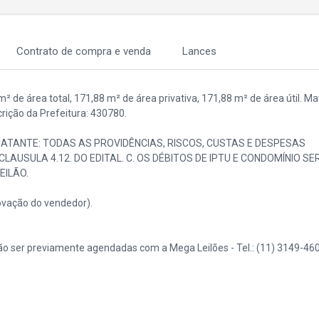
Contrato de compra e venda
Lances
de área total, 171,88 m² de área privativa, 171,88 m² de área útil. Mat
crição da Prefeitura: 430780.
ATANTE: TODAS AS PROVIDÊNCIAS, RISCOS, CUSTAS E DESPESAS
USULA 4.12. DO EDITAL. C. OS DÉBITOS DE IPTU E CONDOMÍNIO SE
EILÃO.
vação do vendedor).
o ser previamente agendadas com a Mega Leilões - Tel.: (11) 3149-460