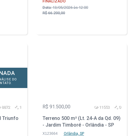
FINALIZADO
Data:
13/05/2026 às 12:00
R$ 66.200,00
ONADA
NÁLISE DO
NTATO.
R$ 91.500,00
8872
1
11553
0
l Triunfo
Terreno 500 m² (Lt. 24-A da Qd. 09)
- Jardim Timboré - Orlândia - SP
X123664
Orlândia, SP