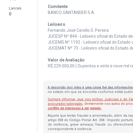
Comitente
Lances
BANCO SANTANDER S.A.
0
Leiloeiro
Fernando José Cerello G. Pereira
JUCESP Nº 844 - Leiloeiro oficial do Estado d
JUCEMG Nº 1192 - Leiloeiro oficial do Estado 
JUCEMAT Nº 73 - Leiloeiro oficial do Estado 
Valor de Avaliação
R$ 229.000,00 ( Duzentos e vinte e nove mil re
A descrição dos lotes é uma cópia fiel das informaçõe
no estado em que se encontra conforme edital publica
Cumpre informar, que nos leilões Judiciais e de Fa
procurador/advogado
, diretamente nos autos do pr
conflito de interesses a ser gerado.
Aquele que tentar fraudar a arrematação, além da repa
artigo 358 do Código Penal: Art. 358 - Impedir, pertur
de violência, grave ameaça, fraude ou oferecimen
correspondente à violência.