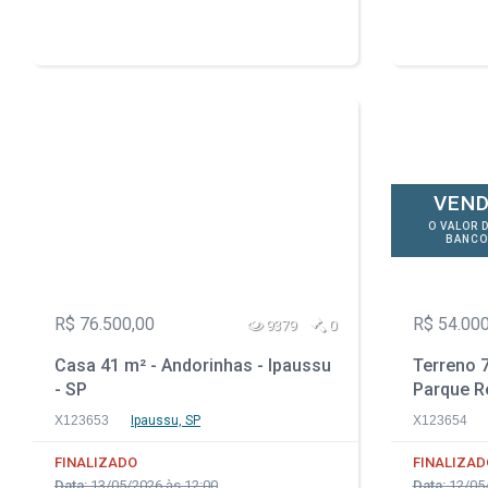
VEND
O VALOR 
BANCO
R$ 76.500,00
R$ 54.000
9379
0
Casa 41 m² - Andorinhas - Ipaussu
Terreno 7
- SP
Parque Re
PR
X123653
Ipaussu, SP
X123654
FINALIZADO
FINALIZAD
Data:
13/05/2026 às 12:00
Data:
12/05/