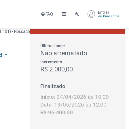
Entrar
FAQ
Leilão encerrado
ou Criar conta
R$ 95.400,00
Último Lance
 -
Não arrematado
Incremento
R$ 2.000,00
Finalizado
Início:
24/04/2026 às 10:00
Data:
13/05/2026 às 12:00
R$ 95.400,00