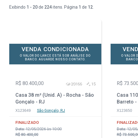
Exibindo
1 - 20
de
224
itens. Página
1
de
12
.
VENDA CONDICIONADA
VEND
O VALOR DO LANCE ESTÁ SOB ANÁLISE DO
O VALOR 
BANCO. AGUARDE NOSSO CONTATO.
BANCO
R$ 80.400,00
R$ 73.500
20166
15
Casa 38 m² (Unid. A) - Rocha - São
Casa 110 
Gonçalo - RJ
Barreto -
X123649
São Gonçalo, RJ
X123650
FINALIZADO
FINALIZAD
Data:
12/05/2026 às 10:00
Data:
12/05/
R$ 80.400,00
R$ 73.500,0