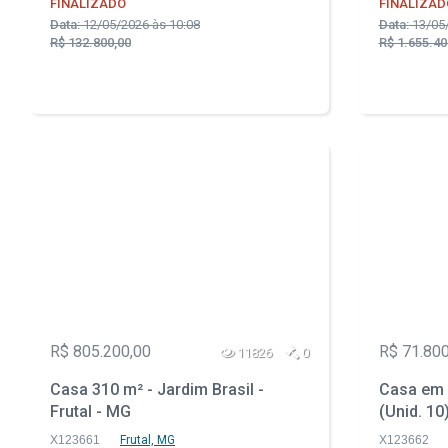
FINALIZADO
FINALIZAD
Data:
12/05/2026 às 10:08
Data:
13/05/
R$ 132.800,00
R$ 1.655.40
R$ 805.200,00
R$ 71.800
11826
0
Casa 310 m² - Jardim Brasil -
Casa em 
Frutal - MG
(Unid. 10
X123661
Frutal, MG
X123662