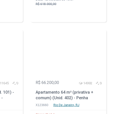
R$ 618.000,00
R$ 66.200,00
11645
0
14992
0
. 101) -
Apartamento 64 m² (privativa +
 -
comum) (Unid. 402) - Penha
Circular - Rio de Janeiro - RJ
X123660
Rio De Janeiro, RJ