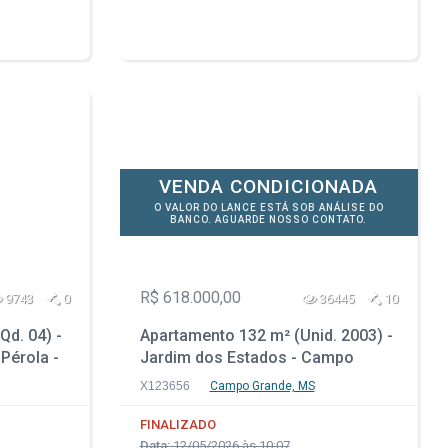
VENDA CONDICIONADA
O VALOR DO LANCE ESTÁ SOB ANÁLISE DO
BANCO. AGUARDE NOSSO CONTATO.
R$ 618.000,00
9743
0
36445
10
Qd. 04) -
Apartamento 132 m² (Unid. 2003) -
 Pérola -
Jardim dos Estados - Campo
Grande - MS
X123656
Campo Grande, MS
FINALIZADO
Data:
12/05/2026 às 10:07