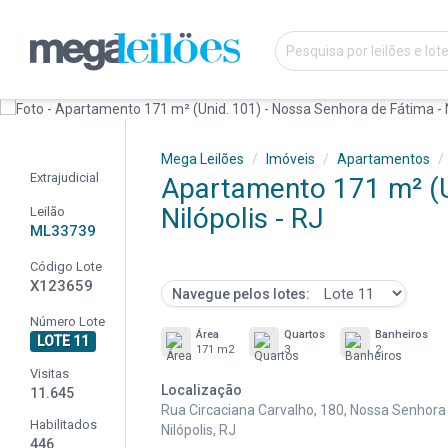
Mega Leilões
Imóveis
Apartamentos
Extrajudicial
Apartamento 171 m² (U
Nilópolis - RJ
Leilão
ML33739
Código Lote
X123659
Navegue pelos lotes:
Número Lote
Área
Quartos
Banheiros
LOTE 11
171 m2
3
2
Visitas
Localização
11.645
Rua Circaciana Carvalho, 180, Nossa Senhora
Habilitados
Nilópolis, RJ
446