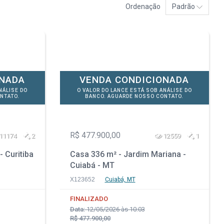
Ordenação
Padrão
ONADA
VENDA CONDICIONADA
NÁLISE DO
O VALOR DO LANCE ESTÁ SOB ANÁLISE DO
NTATO.
BANCO. AGUARDE NOSSO CONTATO.
R$ 477.900,00
11174
2
12559
1
- Curitiba
Casa 336 m² - Jardim Mariana -
Cuiabá - MT
X123652
Cuiabá, MT
FINALIZADO
Data:
12/05/2026 às 10:03
R$ 477.900,00