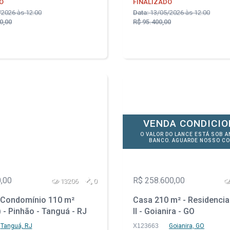
O
FINALIZADO
2026 às 12:00
Data:
13/05/2026 às 12:00
0,00
R$ 95.400,00
VENDA CONDICI
O VALOR DO LANCE ESTÁ SOB A
BANCO. AGUARDE NOSSO CO
,00
R$ 258.600,00
13206
0
Condomínio 110 m²
Casa 210 m² - Residencia
) - Pinhão - Tanguá - RJ
II - Goianira - GO
Tanguá, RJ
X123663
Goianira, GO