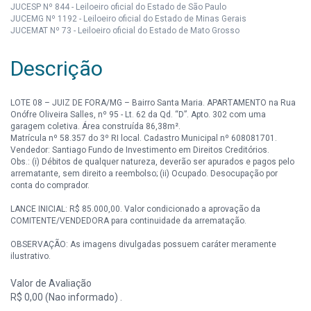
JUCESP Nº 844 - Leiloeiro oficial do Estado de São Paulo
JUCEMG Nº 1192 - Leiloeiro oficial do Estado de Minas Gerais
JUCEMAT Nº 73 - Leiloeiro oficial do Estado de Mato Grosso
Descrição
LOTE 08 – JUIZ DE FORA/MG – Bairro Santa Maria. APARTAMENTO na Rua
Onófre Oliveira Salles, nº 95 - Lt. 62 da Qd. “D”. Apto. 302 com uma
garagem coletiva. Área construída 86,38m².
Matrícula nº 58.357 do 3º RI local. Cadastro Municipal nº 608081701.
Vendedor: Santiago Fundo de Investimento em Direitos Creditórios.
Obs.: (i) Débitos de qualquer natureza, deverão ser apurados e pagos pelo
arrematante, sem direito a reembolso; (ii) Ocupado. Desocupação por
conta do comprador.
LANCE INICIAL: R$ 85.000,00. Valor condicionado a aprovação da
COMITENTE/VENDEDORA para continuidade da arrematação.
OBSERVAÇÃO: As imagens divulgadas possuem caráter meramente
ilustrativo.
Valor de Avaliação
R$ 0,00 (Nao informado) .