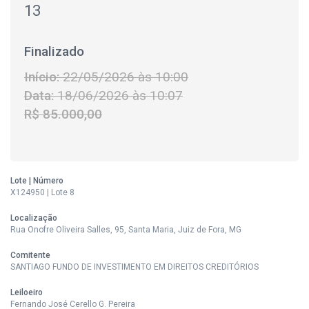
13
Finalizado
Início:
22/05/2026 às 10:00
Data:
18/06/2026 às 10:07
R$ 85.000,00
Lote | Número
X124950 | Lote 8
Localização
Rua Onofre Oliveira Salles, 95, Santa Maria, Juiz de Fora, MG
Comitente
SANTIAGO FUNDO DE INVESTIMENTO EM DIREITOS CREDITÓRIOS
Leiloeiro
Fernando José Cerello G. Pereira