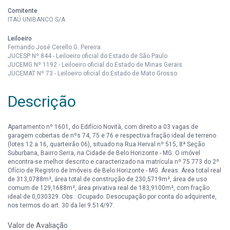
Comitente
ITAÚ UNIBANCO S/A
Leiloeiro
Fernando José Cerello G. Pereira
JUCESP Nº 844 - Leiloeiro oficial do Estado de São Paulo
JUCEMG Nº 1192 - Leiloeiro oficial do Estado de Minas Gerais
JUCEMAT Nº 73 - Leiloeiro oficial do Estado de Mato Grosso
Descrição
Apartamento nº 1601, do Edifício Novità, com direito a 03 vagas de
garagem cobertas de nºs 74, 75 e 76 e respectiva fração ideal de terreno
(lotes 12 a 16, quarteirão 06), situado na Rua Herval nº 515, 8ª Seção
Suburbana, Bairro Serra, na Cidade de Belo Horizonte - MG. O imóvel
encontra-se melhor descrito e caracterizado na matrícula nº 75.773 do 2º
Ofício de Registro de Imóveis de Belo Horizonte - MG. Áreas: Área total real
de 313,0788m², área total de construção de 230,5719m², área de uso
comum de 129,1688m², área privativa real de 183,9100m², com fração
ideal de 0,030329. Obs.: Ocupado. Desocupação por conta do adquirente,
nos termos do art. 30 da lei 9.514/97.
Valor de Avaliação