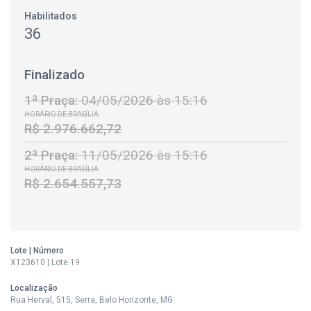
Habilitados
36
Finalizado
1ª Praça:
04/05/2026 às 15:16
HORÁRIO DE BRASÍLIA
R$ 2.976.662,72
2ª Praça:
11/05/2026 às 15:16
HORÁRIO DE BRASÍLIA
R$ 2.654.557,73
Lote | Número
X123610 | Lote 19
Localização
Rua Herval, 515, Serra, Belo Horizonte, MG