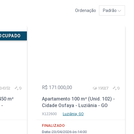
Ordenação
Padrão
SOCUPADO
R$ 171.000,00
34352
0
19027
0
450 m²
Apartamento 100 m² (Unid. 102) -
 -
Cidade Osfaya - Luziânia - GO
X122600
Luziânia, GO
FINALIZADO
Data:
23/04/2026 às 14:00