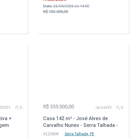
Data:
23/04/2026 às 14:00
R$ 133.000,00
R$ 555.000,00
53561
0
24473
0
tiva +
Casa 142 m² - José Alves de
rgem
Carvalho Nunes - Serra Talhada -
- RJ
PE
X122608
Serra Talhada, PE