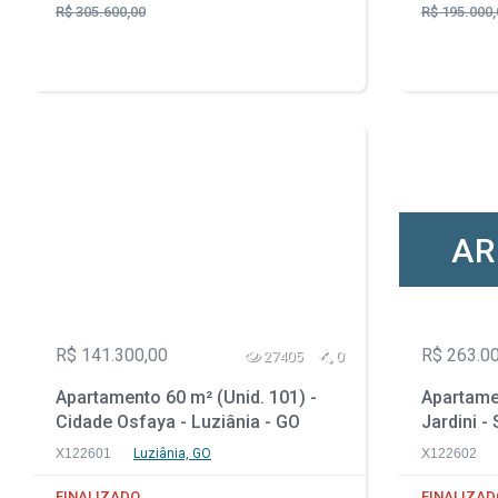
R$ 305.600,00
R$ 195.000,
AR
R$ 141.300,00
R$ 263.0
27405
0
Apartamento 60 m² (Unid. 101) -
Apartamen
Cidade Osfaya - Luziânia - GO
Jardini -
X122601
Luziânia, GO
X122602
FINALIZADO
FINALIZAD