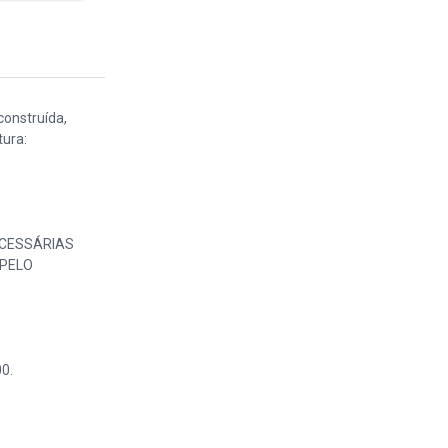
construída,
tura:
ECESSÁRIAS
 PELO
0.