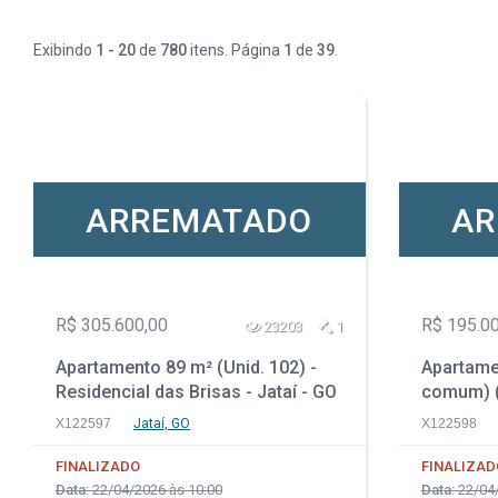
Exibindo
1 - 20
de
780
itens. Página
1
de
39
.
ARREMATADO
AR
R$ 305.600,00
R$ 195.0
23203
1
Apartamento 89 m² (Unid. 102) -
Apartamen
Residencial das Brisas - Jataí - GO
comum) (U
de Janeir
X122597
Jataí, GO
X122598
FINALIZADO
FINALIZAD
Data:
22/04/2026 às 10:00
Data:
22/04/