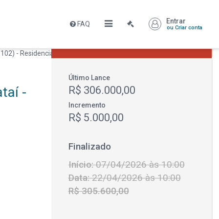
Entrar
FAQ
Leilão encerrado
ou Criar conta
R$ 306.000,00
Último Lance
taí -
R$ 306.000,00
Incremento
R$ 5.000,00
Finalizado
Início:
07/04/2026 às 10:00
Data:
22/04/2026 às 10:00
R$ 305.600,00