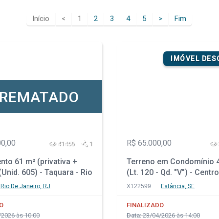
Início
<
1
2
3
4
5
>
Fim
IMÓVEL DE
REMATADO
00,00
R$ 65.000,00
41456
1
to 61 m² (privativa +
Terreno em Condomínio 
nid. 605) - Taquara - Rio
(Lt. 120 - Qd. "V") - Centro
o - RJ
Estância - SE
Rio De Janeiro, RJ
X122599
Estância, SE
O
FINALIZADO
2026 às 10:00
Data:
23/04/2026 às 14:00