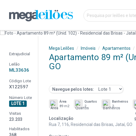
Mega Leilões
Imóveis
Apartamentos
Extrajudicial
Apartamento 89 m² (Unid
GO
Leilão
ML33636
Código Lote
X122597
Navegue pelos lotes:
Número Lote
Área
Quartos
Banheiros
LOTE 1
89 m2
2
2
Visitas
Localização
23.203
Rua 7, 116, Residencial das Brisas, Jataí, GO
Habilitados
368