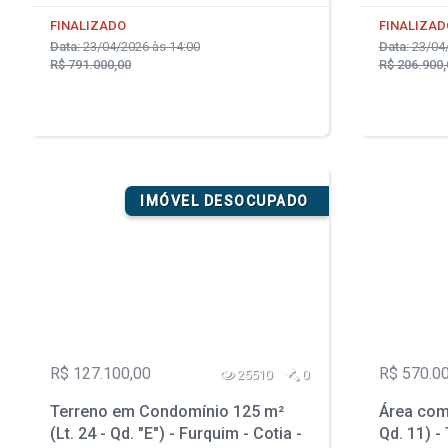
FINALIZADO
FINALIZAD
Data:
23/04/2026 às 14:00
Data:
23/04/
R$ 791.000,00
R$ 206.900,
IMÓVEL DESOCUPADO
R$ 127.100,00
R$ 570.0
25510
0
Terreno em Condomínio 125 m²
Área com 
(Lt. 24 - Qd. "E") - Furquim - Cotia -
Qd. 11) - 