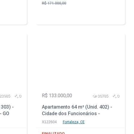
R$ 171.000,00
R$ 133.000,00
23985
0
30785
0
 303) -
Apartamento 64 m² (Unid. 402) -
 - GO
Cidade dos Funcionários -
Fortaleza - CE
X122604
Fortaleza, CE
FINALIZADO