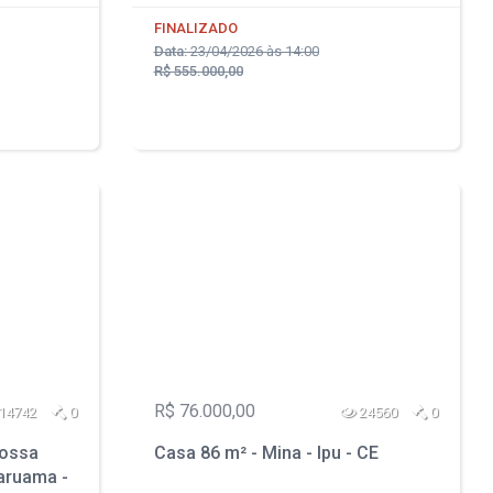
FINALIZADO
Data:
23/04/2026 às 14:00
R$ 555.000,00
R$ 76.000,00
14742
0
24560
0
Nossa
Casa 86 m² - Mina - Ipu - CE
aruama -