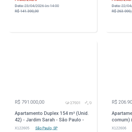
Data:
23/04/2026 às 14:00
Data:
22/04/
R$ 141.300,00
R$ 263.000,
R$ 791.000,00
R$ 206.9
27601
0
Apartamento Duplex 154 m² (Unid.
Apartamen
42) - Jardim Sarah - São Paulo -
comum) (
SP
- Rio de 
X122605
São Paulo, SP
X122606