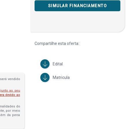
SIMULAR FINANCIAMENTO
Compartilhe esta oferta:
Edital
Matricula
será vendido
 junto ao seu
fera devido ao
penalidades do
ante, por meio
além da pena