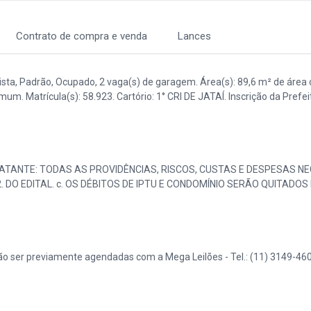
Contrato de compra e venda
Lances
ista, Padrão, Ocupado, 2 vaga(s) de garagem. Área(s): 89,6 m² de área 
um. Matrícula(s): 58.923. Cartório: 1° CRI DE JATAÍ. Inscrição da Prefei
ATANTE: TODAS AS PROVIDÊNCIAS, RISCOS, CUSTAS E DESPESAS N
DO EDITAL. c. OS DÉBITOS DE IPTU E CONDOMÍNIO SERÃO QUITADOS
o ser previamente agendadas com a Mega Leilões - Tel.: (11) 3149-460