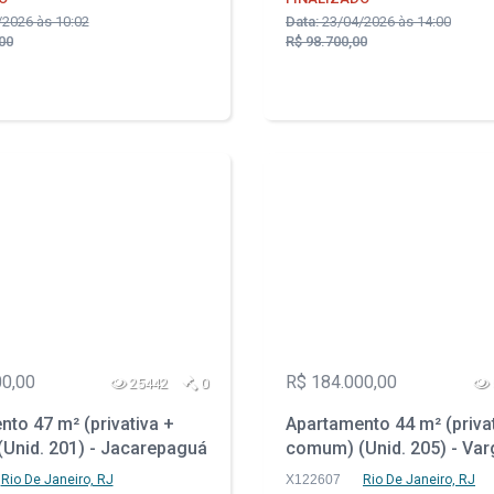
2026 às 10:02
Data:
23/04/2026 às 14:00
00
R$ 98.700,00
00,00
R$ 184.000,00
25442
0
to 47 m² (privativa +
Apartamento 44 m² (priva
Unid. 201) - Jacarepaguá
comum) (Unid. 205) - Va
Janeiro - RJ
Pequena - Rio de Janeiro 
Rio De Janeiro, RJ
X122607
Rio De Janeiro, RJ