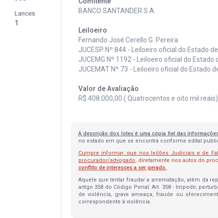
Comitente
BANCO SANTANDER S.A.
Lances
1
Leiloeiro
Fernando José Cerello G. Pereira
JUCESP Nº 844 - Leiloeiro oficial do Estado d
JUCEMG Nº 1192 - Leiloeiro oficial do Estado 
JUCEMAT Nº 73 - Leiloeiro oficial do Estado 
Valor de Avaliação
R$ 408.000,00 ( Quatrocentos e oito mil reais) 
A descrição dos lotes é uma cópia fiel das informaçõe
no estado em que se encontra conforme edital publica
Cumpre informar, que nos leilões Judiciais e de Fa
procurador/advogado
, diretamente nos autos do pr
conflito de interesses a ser gerado.
Aquele que tentar fraudar a arrematação, além da repa
artigo 358 do Código Penal: Art. 358 - Impedir, pertur
de violência, grave ameaça, fraude ou oferecimen
correspondente à violência.