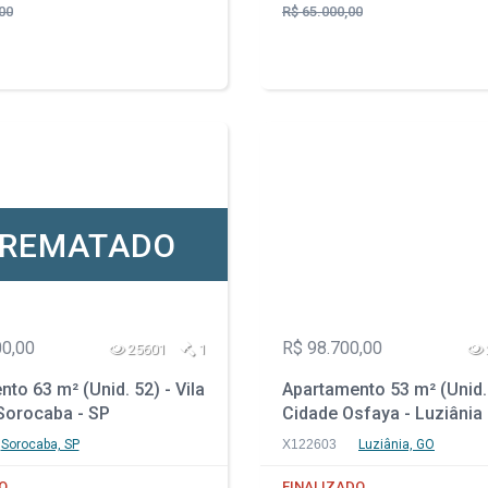
00
R$ 65.000,00
REMATADO
00,00
R$ 98.700,00
25601
1
to 63 m² (Unid. 52) - Vila
Apartamento 53 m² (Unid.
 Sorocaba - SP
Cidade Osfaya - Luziânia
Sorocaba, SP
X122603
Luziânia, GO
O
FINALIZADO