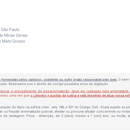
e São Paulo
de Minas Gerais
de Mato Grosso
.
s fornecidas pelos cartórios, comitente ou outro órgão responsável pelo bem.
O bem 
do. Reservamo-nos o direito de corrigir possíveis erros de digitação.
lência, o procedimento do pós-arrematação, deve ser realizado pelo arrematante
ocesso, uma vez que
o Leiloeiro é auxiliar da justiça e está impedido de atuar nessa es
ração do dano na esfera cível - arts. 186 e 927 do Código Civil - ficará sujeito as 
bar ou fraudar arrematação judicial; afastar ou procurar afastar concorrente ou licit
to de vantagem: Pena - detenção, de 2 (dois) meses a 1 (um) ano, ou multa, 