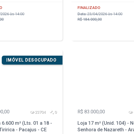
O
FINALIZADO
2026 às 14:00
Data:
23/04/2026 às 14:00
00
R$ 184.000,00
IMÓVEL DESOCUPADO
00,00
R$ 83.000,00
23704
0
6.600 m² (Lts. 01 a 18 -
Loja 17 m² (Unid. 104) - 
Tiririca - Pacajus - CE
Senhora de Nazareth - Ar