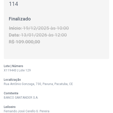
114
Finalizado
Início:
19/12/2025 às 10:00
Data:
13/01/2026 às 12:00
R$ 109.000,00
Lote | Número
X119443 | Lote 129
Localização
Rua Antônio Gonzaga, 730, Pavuna, Pacatuba, CE
Comitente
BANCO SANTANDER S.A.
Leiloeiro
Fernando José Cerello G. Pereira