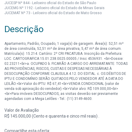
JUCESP Nº 844 - Leiloeiro oficial do Estado de São Paulo
JUCEMG Nº 1192 - Leiloeiro oficial do Estado de Minas Gerais
JUCEMAT Nº 73 - Leiloeiro oficial do Estado de Mato Grosso
Descrição
Apartamento, Padrão, Ocupado, 1 vaga(s) de garagem. Área(s): 52,51 m²
de área construída, 52,51 m² de área privativa, 5,47 m² de área comum.
Matrícula(s): 15.214. Cartório: 2º CRI PACATUBA. Inscrição da Prefeitura:
LOC. CARTOGRAFICA 15.01.238.0025.00005 / Insc 4536931. <br>Dossie:
02.23211<br>a. OCUPADO b. FICARÃO A CARGO DO ARREMATANTE: TODAS
AS PROVIDÊNCIAS, RISCOS, CUSTAS E DESPESAS NECESSÁRIAS À
DESOCUPAÇÃO CONFORME CLAUSULA 4.12. DO EDITAL. c. OS DÉBITOS DE
IPTU E CONDOMÍNIO SERÃO QUITADOS PELO VENDEDOR ATÉ A DATA DO
LEILÃO.<br>Valor do IPTU: R$ 67,41<br>VENDA CONDICIONAL (valor de
venda sob aprovação do vendedor).<br>Valor alvo: R$ 109.000,00<br>
<br>Para imóveis DESOCUPADOS, as visitas deverão ser previamente
agendadas com a Mega Leilões - Tel.: (11) 3149-4600.
Valor de Avaliação
R$ 145.000,00 (Cento e quarenta e cinco mil reais) .
Compartilhe esta oferta: