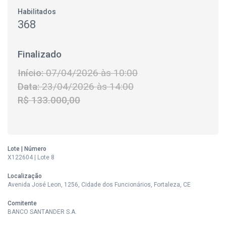
Habilitados
368
Finalizado
Início:
07/04/2026 às 10:00
Data:
23/04/2026 às 14:00
R$ 133.000,00
Lote | Número
X122604 | Lote 8
Localização
Avenida José Leon, 1256, Cidade dos Funcionários, Fortaleza, CE
Comitente
BANCO SANTANDER S.A.