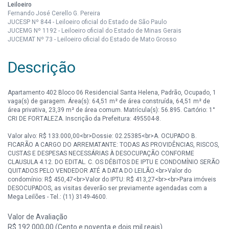
Leiloeiro
Fernando José Cerello G. Pereira
JUCESP Nº 844 - Leiloeiro oficial do Estado de São Paulo
JUCEMG Nº 1192 - Leiloeiro oficial do Estado de Minas Gerais
JUCEMAT Nº 73 - Leiloeiro oficial do Estado de Mato Grosso
Descrição
Apartamento 402 Bloco 06 Residencial Santa Helena, Padrão, Ocupado, 1
vaga(s) de garagem. Área(s): 64,51 m² de área construída, 64,51 m² de
área privativa, 23,39 m² de área comum. Matrícula(s): 56.895. Cartório: 1°
CRI DE FORTALEZA. Inscrição da Prefeitura: 495504-8.
Valor alvo: R$ 133.000,00<br>Dossie: 02.25385<br>A. OCUPADO B.
FICARÃO A CARGO DO ARREMATANTE: TODAS AS PROVIDÊNCIAS, RISCOS,
CUSTAS E DESPESAS NECESSÁRIAS À DESOCUPAÇÃO CONFORME
CLAUSULA 4.12. DO EDITAL. C. OS DÉBITOS DE IPTU E CONDOMÍNIO SERÃO
QUITADOS PELO VENDEDOR ATÉ A DATA DO LEILÃO.<br>Valor do
condomínio: R$ 450,47<br>Valor do IPTU: R$ 413,27<br><br>Para imóveis
DESOCUPADOS, as visitas deverão ser previamente agendadas com a
Mega Leilões - Tel.: (11) 3149-4600.
Valor de Avaliação
R$ 192.000,00 (Cento e noventa e dois mil reais) .