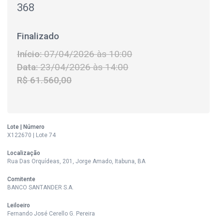
368
Finalizado
Início:
07/04/2026 às 10:00
Data:
23/04/2026 às 14:00
R$ 61.560,00
Lote | Número
X122670 | Lote 74
Localização
Rua Das Orquídeas, 201, Jorge Amado, Itabuna, BA
Comitente
BANCO SANTANDER S.A.
Leiloeiro
Fernando José Cerello G. Pereira