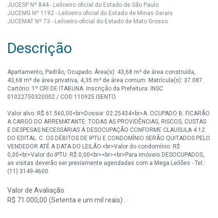
JUCESP Nº 844 - Leiloeiro oficial do Estado de São Paulo
JUCEMG Nº 1192 - Leiloeiro oficial do Estado de Minas Gerais
JUCEMAT Nº 73 - Leiloeiro oficial do Estado de Mato Grosso
Descrição
Apartamento, Padrão, Ocupado. Área(s): 43,68 m² de área construída,
43,68 m² de área privativa, 4,35 m² de área comum. Matrícula(s): 37.087.
Cartório: 1º CRI DE ITABUNA. Inscrição da Prefeitura: INSC
01022750320002 / COD 110925 ISENTO.
Valor alvo: R$ 61.560,00<br>Dossie: 02.25434<br>A. OCUPADO B. FICARÃO
A CARGO DO ARREMATANTE: TODAS AS PROVIDÊNCIAS, RISCOS, CUSTAS
E DESPESAS NECESSÁRIAS À DESOCUPAÇÃO CONFORME CLAUSULA 4.12.
DO EDITAL. C. OS DÉBITOS DE IPTU E CONDOMÍNIO SERÃO QUITADOS PELO
VENDEDOR ATÉ A DATA DO LEILÃO.<br>Valor do condomínio: R$
0,00<br>Valor do IPTU: R$ 0,00<br><br><br>Para imóveis DESOCUPADOS,
as visitas deverão ser previamente agendadas com a Mega Leilões - Tel.:
(11) 3149-4600.
Valor de Avaliação
R$ 71.000,00 (Setenta e um mil reais) .