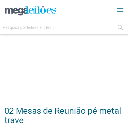
Tog
navi
IR
02 Mesas de Reunião pé metal
trave