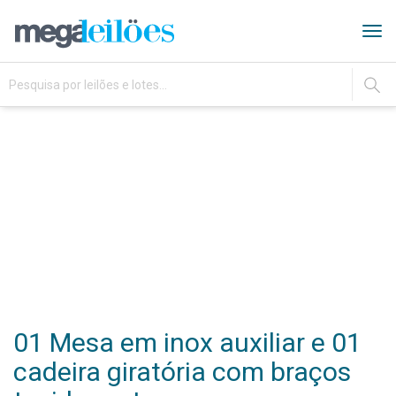
Tog
navi
IR
01 Mesa em inox auxiliar e 01
cadeira giratória com braços