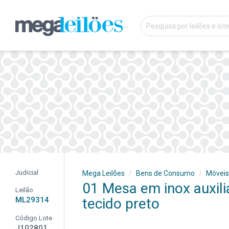
Judicial
Mega Leilões
Bens de Consumo
Móveis
01 Mesa em inox auxilia
Leilão
ML29314
tecido preto
Código Lote
J102801