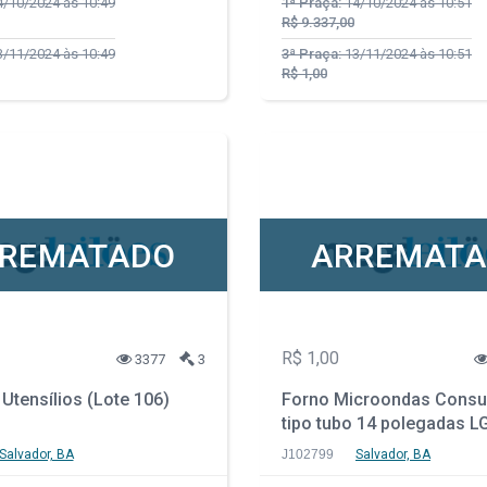
/10/2024 às 10:49
1ª Praça:
14/10/2024 às 10:51
R$ 9.337,00
/11/2024 às 10:49
3ª Praça:
13/11/2024 às 10:51
R$ 1,00
REMATADO
ARREMAT
R$ 1,00
3377
3
Utensílios (Lote 106)
Forno Microondas Consul
tipo tubo 14 polegadas L
Salvador, BA
J102799
Salvador, BA