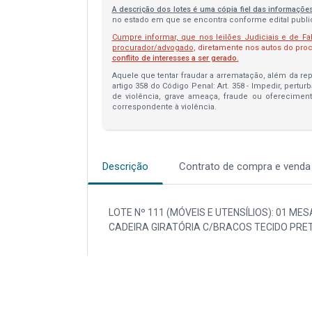
A descrição dos lotes é uma cópia fiel das informaçõe
no estado em que se encontra conforme edital publica
Cumpre informar, que nos leilões Judiciais e de Fa
procurador/advogado
, diretamente nos autos do pr
conflito de interesses a ser gerado.
Aquele que tentar fraudar a arrematação, além da repa
artigo 358 do Código Penal: Art. 358 - Impedir, pertur
de violência, grave ameaça, fraude ou oferecimen
correspondente à violência.
Descrição
Contrato de compra e venda
LOTE Nº 111 (MÓVEIS E UTENSÍLIOS): 01 MES
CADEIRA GIRATÓRIA C/BRACOS TECIDO PRETO