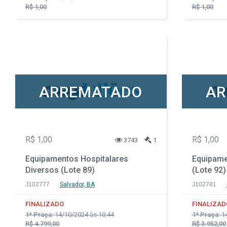
R$ 1,00
R$ 1,00
ARREMATADO
AR
R$ 1,00
R$ 1,00
3743
1
Equipamentos Hospitalares
Equipame
Diversos (Lote 89)
(Lote 92)
J102777
Salvador, BA
J102781
FINALIZADO
FINALIZAD
1ª Praça:
14/10/2024 às 10:44
1ª Praça:
14
R$ 4.799,00
R$ 3.952,00