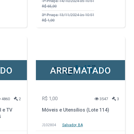
1ª Praça:
14/10/2024 às 10:51
R$ 65,00
3ª Praça:
13/11/2024 às 10:51
R$ 1,00
ADO
ARREMATADO
R$ 1,00
4860
2
3547
3
 e TV
Móveis e Utensílios (Lote 114)
G
J102804
Salvador, BA