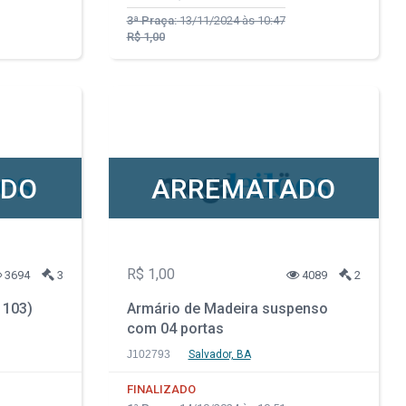
3ª Praça:
13/11/2024 às 10:47
R$ 1,00
ADO
ARREMATADO
R$ 1,00
3694
3
4089
2
 103)
Armário de Madeira suspenso
com 04 portas
J102793
Salvador, BA
FINALIZADO