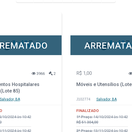
REMATADO
ARREMAT
R$ 1,00
3966
2
ntos Hospitalares
Móveis e Utensílios (Lote
(Lote 85)
Salvador, BA
J102774
Salvador, BA
O
FINALIZADO
/10/2024 às 10:42
1ª Praça:
14/10/2024 às 10:42
0
R$ 51.304,00
/11/2024 às 10:42
3ª Praça:
13/11/2024 às 10:42