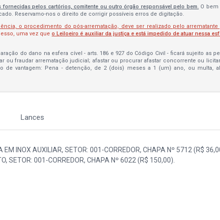
s fornecidas pelos cartórios, comitente ou outro órgão responsável pelo bem.
O bem 
do. Reservamo-nos o direito de corrigir possíveis erros de digitação.
lência, o procedimento do pós-arrematação, deve ser realizado pelo arrematante
ocesso, uma vez que
o Leiloeiro é auxiliar da justiça e está impedido de atuar nessa es
ração do dano na esfera cível - arts. 186 e 927 do Código Civil - ficará sujeito as 
bar ou fraudar arrematação judicial; afastar ou procurar afastar concorrente ou licit
to de vantagem: Pena - detenção, de 2 (dois) meses a 1 (um) ano, ou multa, 
Lances
A EM INOX AUXILIAR, SETOR: 001-CORREDOR, CHAPA Nº 5712 (R$ 36,00
, SETOR: 001-CORREDOR, CHAPA Nº 6022 (R$ 150,00).