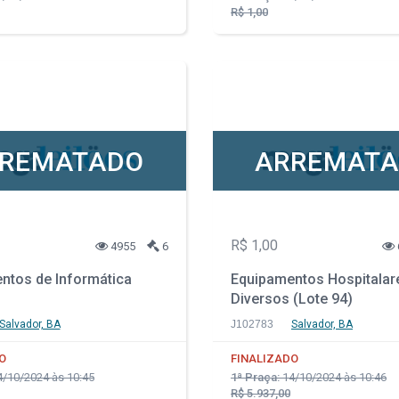
R$ 1,00
REMATADO
ARREMAT
R$ 1,00
4955
6
ntos de Informática
Equipamentos Hospitalar
Diversos (Lote 94)
Salvador, BA
J102783
Salvador, BA
O
FINALIZADO
/10/2024 às 10:45
1ª Praça:
14/10/2024 às 10:46
R$ 5.937,00