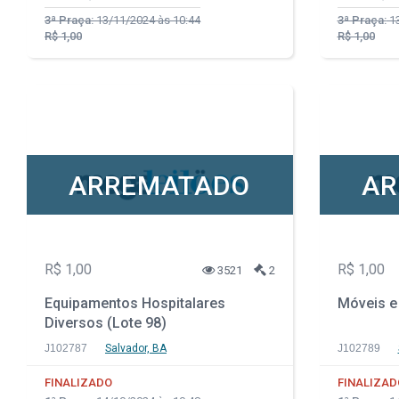
3ª Praça:
13/11/2024 às 10:44
3ª Praça:
13
R$ 1,00
R$ 1,00
ARREMATADO
AR
R$ 1,00
R$ 1,00
3521
2
Equipamentos Hospitalares
Móveis e 
Diversos (Lote 98)
J102787
Salvador, BA
J102789
FINALIZADO
FINALIZAD