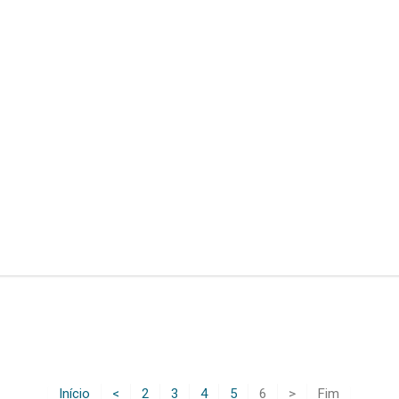
Início
<
2
3
4
5
6
>
Fim