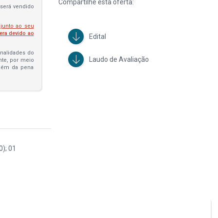
Compartilhe esta oferta:
será vendido
 junto ao seu
fera devido ao
Edital
penalidades do
Laudo de Avaliação
ante, por meio
além da pena
); 01