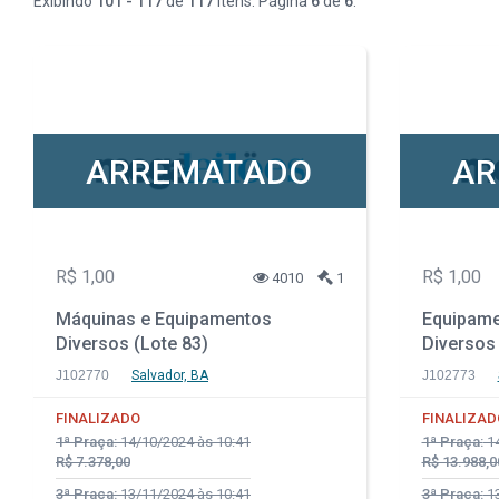
Exibindo
101 - 117
de
117
itens. Página
6
de
6
.
ARREMATADO
AR
R$ 1,00
R$ 1,00
4010
1
Máquinas e Equipamentos
Equipame
Diversos (Lote 83)
Diversos 
J102770
Salvador, BA
J102773
FINALIZADO
FINALIZAD
1ª Praça:
14/10/2024 às 10:41
1ª Praça:
14
R$ 7.378,00
R$ 13.988,0
3ª Praça:
13/11/2024 às 10:41
3ª Praça:
13