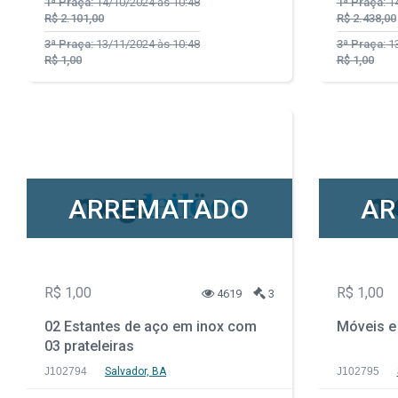
1ª Praça:
14/10/2024 às 10:48
1ª Praça:
14
R$ 2.101,00
R$ 2.438,00
3ª Praça:
13/11/2024 às 10:48
3ª Praça:
13
R$ 1,00
R$ 1,00
ARREMATADO
AR
R$ 1,00
R$ 1,00
4619
3
02 Estantes de aço em inox com
Móveis e 
03 prateleiras
J102794
Salvador, BA
J102795