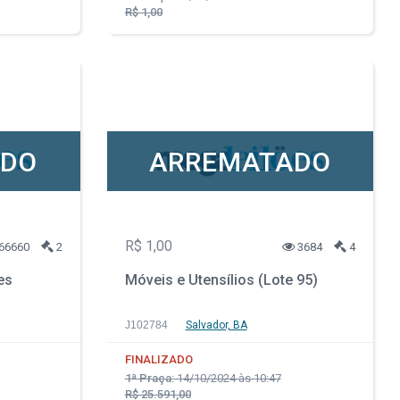
R$ 1,00
ADO
ARREMATADO
R$ 1,00
66660
2
3684
4
es
Móveis e Utensílios (Lote 95)
J102784
Salvador, BA
FINALIZADO
1ª Praça:
14/10/2024 às 10:47
R$ 25.591,00