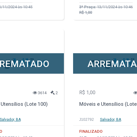
/11/2024 às 10:45
3ª Praça:
13/11/2024 às 10:46
R$ 1,00
REMATADO
ARREMAT
R$ 1,00
3614
2
Utensílios (Lote 100)
Móveis e Utensílios (Lote
Salvador, BA
J102792
Salvador, BA
O
FINALIZADO