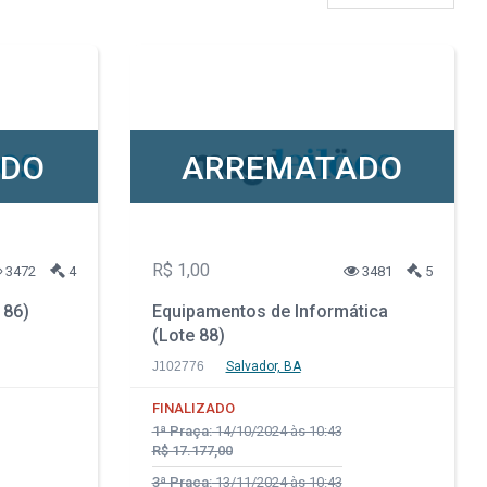
ADO
ARREMATADO
R$ 1,00
3472
4
3481
5
 86)
Equipamentos de Informática
(Lote 88)
J102776
Salvador, BA
FINALIZADO
1ª Praça:
14/10/2024 às 10:43
R$ 17.177,00
3ª Praça:
13/11/2024 às 10:43