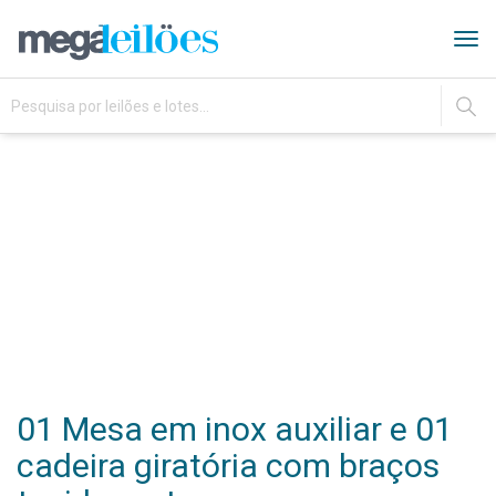
Tog
navi
IR
01 Mesa em inox auxiliar e 01
cadeira giratória com braços