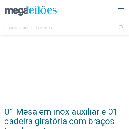
Tog
navi
IR
01 Mesa em inox auxiliar e 01
cadeira giratória com braços