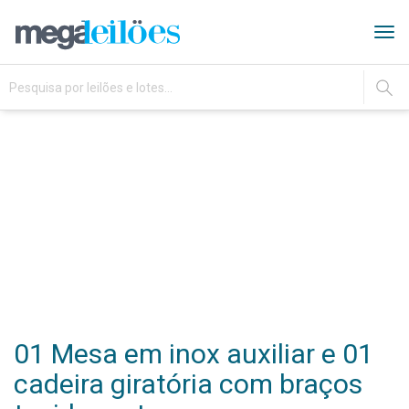
Tog
navi
IR
01 Mesa em inox auxiliar e 01
cadeira giratória com braços