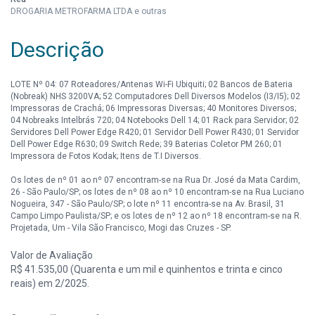
DROGARIA METROFARMA LTDA e outras
Descrição
LOTE Nº 04: 07 Roteadores/Antenas Wi-Fi Ubiquiti; 02 Bancos de Bateria
(Nobreak) NHS 3200VA; 52 Computadores Dell Diversos Modelos (I3/I5); 02
Impressoras de Crachá; 06 Impressoras Diversas; 40 Monitores Diversos;
04 Nobreaks Intelbrás 720; 04 Notebooks Dell 14; 01 Rack para Servidor; 02
Servidores Dell Power Edge R420; 01 Servidor Dell Power R430; 01 Servidor
Dell Power Edge R630; 09 Switch Rede; 39 Baterias Coletor PM 260; 01
Impressora de Fotos Kodak; Itens de T.I Diversos.
Os lotes de nº 01 ao nº 07 encontram-se na Rua Dr. José da Mata Cardim,
26 - São Paulo/SP; os lotes de nº 08 ao nº 10 encontram-se na Rua Luciano
Nogueira, 347 - São Paulo/SP; o lote nº 11 encontra-se na Av. Brasil, 31
Campo Limpo Paulista/SP; e os lotes de nº 12 ao nº 18 encontram-se na R.
Projetada, Um - Vila São Francisco, Mogi das Cruzes - SP.
Valor de Avaliação
R$ 41.535,00 (Quarenta e um mil e quinhentos e trinta e cinco
reais) em 2/2025.