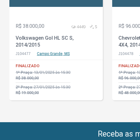
R$ 38.000,00
R$ 96.000
4440
5
Volkswagen Gol HL SC S,
Chevrolet
2014/2015
4X4, 201
J104477
Campo Grande, MS
J104478
FINALIZADO
FINALIZAD
1ª Praça:
13/01/2025 às 15:30
1ª Praça:
13
R$ 38.000,00
R$ 96.000,0
2ª Praça:
27/01/2025 às 15:30
2ª Praça:
27
R$ 19.000,00
R$ 48.000,0
Receba as me