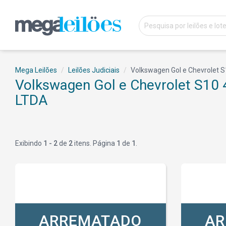
Mega Leilões
Leilões Judiciais
Volkswagen Gol e Chevrolet
Volkswagen Gol e Chevrolet S1
LTDA
Exibindo
1 - 2
de
2
itens. Página
1
de
1
.
ARREMATADO
AR