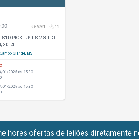
,00
5761
11
 S10 PICK-UP LS 2.8 TDI
4/2014
Campo Grande, MS
O
/01/2025 às 15:30
0
/01/2025 às 15:30
0
lhores ofertas de leilões diretamente n