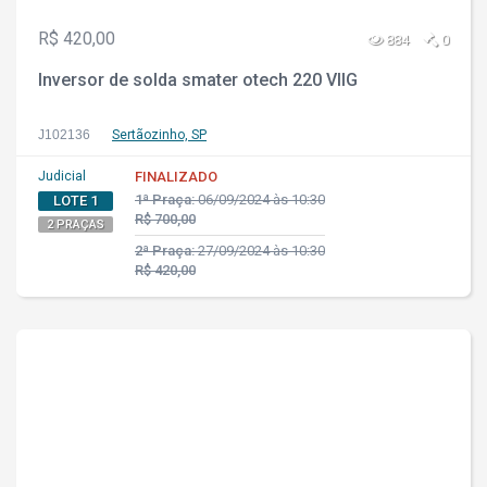
R$ 420,00
884
0
Inversor de solda smater otech 220 VIIG
J102136
Sertãozinho, SP
Judicial
FINALIZADO
1ª Praça:
06/09/2024 às 10:30
LOTE 1
R$ 700,00
2 PRAÇAS
2ª Praça:
27/09/2024 às 10:30
R$ 420,00