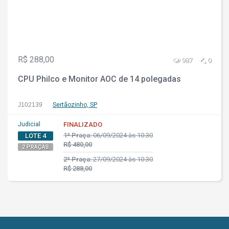
R$ 288,00
987
0
CPU Philco e Monitor AOC de 14 polegadas
J102139
Sertãozinho, SP
Judicial
FINALIZADO
1ª Praça:
06/09/2024 às 10:30
LOTE 4
R$ 480,00
2 PRAÇAS
2ª Praça:
27/09/2024 às 10:30
R$ 288,00