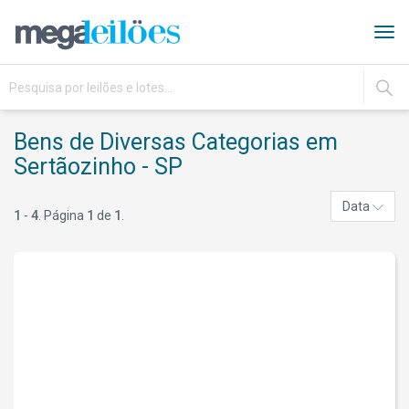
Tog
navi
IR
Bens de Diversas Categorias em
Sertãozinho - SP
Data
1
-
4
. Página
1
de
1
.