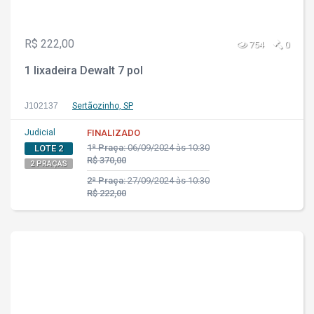
R$ 222,00
754
0
1 lixadeira Dewalt 7 pol
J102137
Sertãozinho, SP
Judicial
FINALIZADO
1ª Praça:
06/09/2024 às 10:30
LOTE 2
R$ 370,00
2 PRAÇAS
2ª Praça:
27/09/2024 às 10:30
R$ 222,00