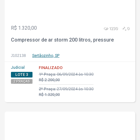
R$ 1.320,00
1230
0
Compressor de ar storm 200 litros, pressure
J102138
Sertãozinho, SP
Judicial
FINALIZADO
1ª Praça:
06/09/2024 às 10:30
LOTE 3
R$ 2.200,00
2 PRAÇAS
2ª Praça:
27/09/2024 às 10:30
R$ 1.320,00