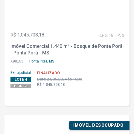
R$ 1.045.708,18
5116
0
Imóvel Comercial 1.440 m² - Bosque de Ponta Porã
- Ponta Porã - MS
X98103
Ponta Porã, MS
Extrajudicial
FINALIZADO
Data:
21/05/2024 às 15:30
LOTE 4
R$ 1.045.708,18
P. ÚNICA
IMÓVEL DESOCUPADO