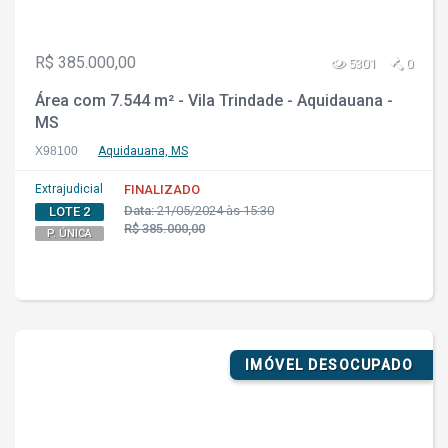
R$ 385.000,00
5301
0
Área com 7.544 m² - Vila Trindade - Aquidauana -
MS
X98100
Aquidauana, MS
Extrajudicial
FINALIZADO
Data:
21/05/2024 às 15:30
LOTE 2
R$ 385.000,00
P. ÚNICA
IMÓVEL DESOCUPADO