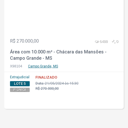
R$ 270.000,00
6488
0
Área com 10.000 m² - Chácara das Mansões -
Campo Grande - MS
X98104
Campo Grande, MS
Extrajudicial
FINALIZADO
Data:
21/05/2024 às 15:30
LOTE 5
R$ 270.000,00
P. ÚNICA