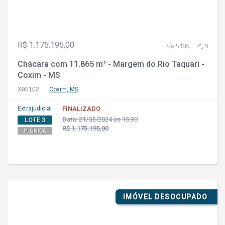
R$ 1.175.195,00
5486
0
Chácara com 11.865 m² - Margem do Rio Taquari -
Coxim - MS
X98102
Coxim, MS
Extrajudicial
FINALIZADO
Data:
21/05/2024 às 15:30
LOTE 3
R$ 1.175.195,00
P. ÚNICA
IMÓVEL DESOCUPADO