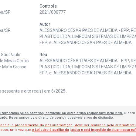
Controle
aba/SP
2021/000777
Autor
aba/SP
ALESSANDRO CÉSAR PAES DE ALMEIDA - EPP; R
PLASTICO LTDA; LIMPCOM SISTEMAS DE LIMPEZA
EPP; e, ALESSANDRO CESAR PAES DE ALMEIDA
e São Paulo
Réu
de Minas Gerais
ALESSANDRO CÉSAR PAES DE ALMEIDA - EPP; R
de Mato Grosso
PLASTICO LTDA; LIMPCOM SISTEMAS DE LIMPEZA
EPP; e, ALESSANDRO CESAR PAES DE ALMEIDA
 e sessenta e oito reais) em 6/2025 .
s fornecidas pelos cartórios, comitente ou outro órgão responsável pelo bem.
O bem 
do. Reservamo-nos o direito de corrigir possíveis erros de digitação.
lência, o procedimento do pós-arrematação, deve ser realizado pelo arrematante
ocesso, uma vez que
o Leiloeiro é auxiliar da justiça e está impedido de atuar nessa es