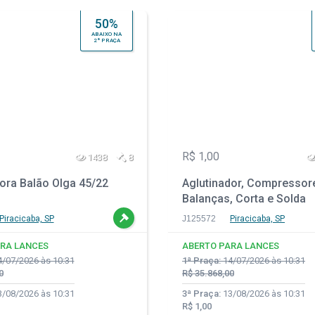
50%
ABAIXO NA
2ª PRAÇA
R$ 1,00
1438
8
ora Balão Olga 45/22
Aglutinador, Compressor
Balanças, Corta e Solda
Automática e Transform
Piracicaba, SP
J125572
Piracicaba, SP
Trifásico 75 KVA
RA LANCES
ABERTO PARA LANCES
/07/2026 às 10:31
1ª Praça:
14/07/2026 às 10:31
0
R$ 35.868,00
/08/2026 às 10:31
3ª Praça:
13/08/2026 às 10:31
R$ 1,00