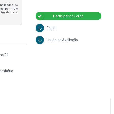
penalidades do
ante, por meio
além da pena
Participar do Leilão
Edital
Laudo de Avaliação
ca; 01
ositário