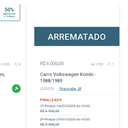
50%
ABAIXO NA
2ª PRAÇA
ARREMATADO
R$ 6.000,00
1493
8
1783
1
es,
Carro Volkswagen Kombi -
1988/1989
ador
J125570
Piracicaba, SP
FINALIZADO
1ª Praça:
14/07/2026 às 10:30
R$ 6.000,00
2ª Praça:
29/07/2026 às 10:30
R$ 3.000,00