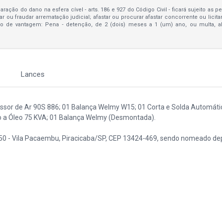
ração do dano na esfera cível - arts. 186 e 927 do Código Civil - ficará sujeito as 
bar ou fraudar arrematação judicial; afastar ou procurar afastar concorrente ou licit
to de vantagem: Pena - detenção, de 2 (dois) meses a 1 (um) ano, ou multa, 
Lances
ssor de Ar 90S 886; 01 Balança Welmy W15; 01 Corta e Solda Automáti
o a Óleo 75 KVA; 01 Balança Welmy (Desmontada).
 50 - Vila Pacaembu, Piracicaba/SP, CEP 13424-469, sendo nomeado dep