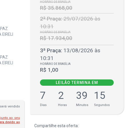
HORÁRIO DE BRASÍLIA
R$ 35.868,00
2ª Praça:
29/07/2026 às
10:31
EPAZ
HORÁRIO DE BRASÍLIA
 EIRELI
R$ 17.934,00
3ª Praça:
13/08/2026 às
10:31
EPAZ
 EIRELI
HORÁRIO DE BRASÍLIA
R$ 1,00
LEILÃO TERMINA EM
7
2
39
14
Dias
Horas
Minutos
Segundos
será vendido
 junto ao seu
fera devido ao
Compartilhe esta oferta: