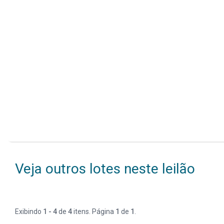
Veja outros lotes neste leilão
Exibindo
1 - 4
de
4
itens. Página
1
de
1
.