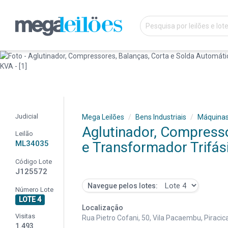
Judicial
Mega Leilões
Bens Industriais
Máquina
Aglutinador, Compresso
Leilão
ML34035
e Transformador Trifás
Código Lote
J125572
Navegue pelos lotes:
Número Lote
LOTE 4
Localização
Visitas
Rua Pietro Cofani, 50, Vila Pacaembu, Piracic
1.493