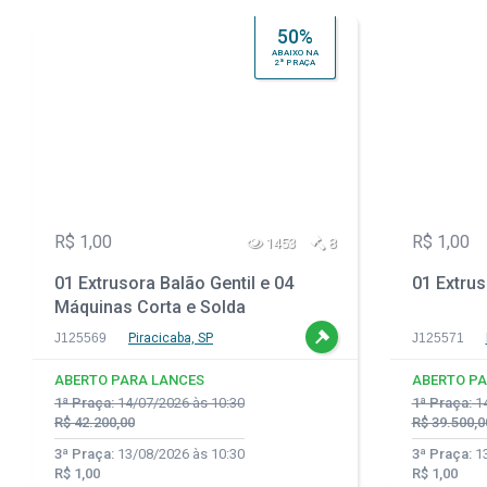
50%
ABAIXO NA
2ª PRAÇA
R$ 1,00
R$ 1,00
1453
8
01 Extrusora Balão Gentil e 04
01 Extrus
Máquinas Corta e Solda
J125569
Piracicaba, SP
J125571
ABERTO PARA LANCES
ABERTO PA
1ª Praça:
14/07/2026 às 10:30
1ª Praça:
14
R$ 42.200,00
R$ 39.500,0
3ª Praça:
13/08/2026 às 10:30
3ª Praça:
13
R$ 1,00
R$ 1,00