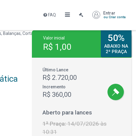
Entrar
FAQ
ou Criar conta
50%
Valor inicial
R$ 1,00
ABAIXO NA
2ª PRAÇA
Último Lance
ática
R$ 2.720,00
Incremento
R$ 360,00
Aberto para lances
1ª Praça:
14/07/2026 às
10:31