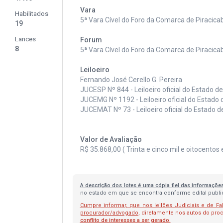
Vara
Habilitados
5ª Vara Cível do Foro da Comarca de Piracic
19
Lances
Forum
8
5ª Vara Cível do Foro da Comarca de Piracic
Leiloeiro
Fernando José Cerello G. Pereira
JUCESP Nº 844 - Leiloeiro oficial do Estado d
JUCEMG Nº 1192 - Leiloeiro oficial do Estado 
JUCEMAT Nº 73 - Leiloeiro oficial do Estado 
Valor de Avaliação
R$ 35.868,00 ( Trinta e cinco mil e oitocentos
A descrição dos lotes é uma cópia fiel das informaçõe
no estado em que se encontra conforme edital publica
Cumpre informar, que nos leilões Judiciais e de Fa
procurador/advogado
, diretamente nos autos do pr
conflito de interesses a ser gerado.