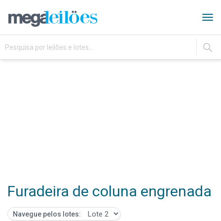
Tog
navi
IR
Furadeira de coluna engrenada
Navegue pelos lotes: