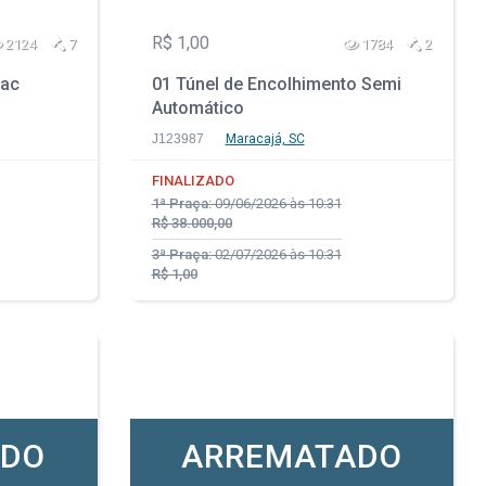
R$ 1,00
2124
7
1784
2
mac
01 Túnel de Encolhimento Semi
Automático
J123987
Maracajá, SC
FINALIZADO
1ª Praça:
09/06/2026 às 10:31
R$ 38.000,00
3ª Praça:
02/07/2026 às 10:31
R$ 1,00
ADO
ARREMATADO