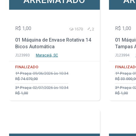
R$ 1,00
R$ 1,00
1678
2
01 Máquina de Envase Rotativa 14
01 Máqui
Bicos Automática
Tampas A
Vibratór
J123993
Maracajá, SC
J123994
FINALIZADO
FINALIZAD
1ª Praça:
09/06/2026 às 10:34
1ª Praça:
09
R$ 74.070,00
R$ 33.000,0
3ª Praça:
02/07/2026 às 10:34
3ª Praça:
02
R$ 1,00
R$ 1,00