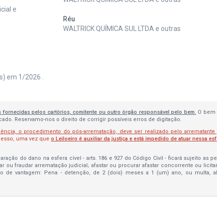
cial e
Réu
WALTRICK QUÍMICA SUL LTDA e outras
is) em 1/2026 .
s fornecidas pelos cartórios, comitente ou outro órgão responsável pelo bem.
O bem 
do. Reservamo-nos o direito de corrigir possíveis erros de digitação.
lência, o procedimento do pós-arrematação, deve ser realizado pelo arrematante
ocesso, uma vez que
o Leiloeiro é auxiliar da justiça e está impedido de atuar nessa es
ração do dano na esfera cível - arts. 186 e 927 do Código Civil - ficará sujeito as 
bar ou fraudar arrematação judicial; afastar ou procurar afastar concorrente ou licit
to de vantagem: Pena - detenção, de 2 (dois) meses a 1 (um) ano, ou multa, 