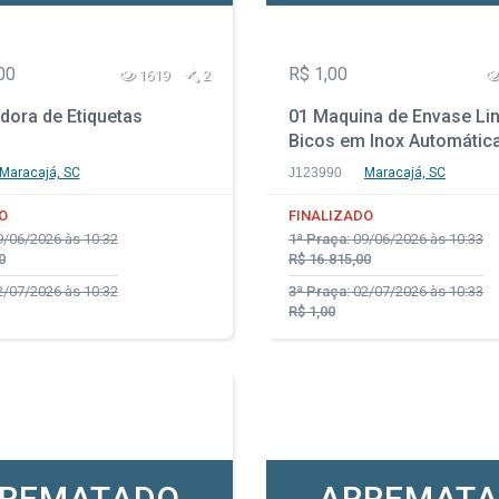
00
R$ 1,00
1619
2
dora de Etiquetas
01 Maquina de Envase Lin
Bicos em Inox Automátic
Maracajá, SC
J123990
Maracajá, SC
O
FINALIZADO
/06/2026 às 10:32
1ª Praça:
09/06/2026 às 10:33
0
R$ 16.815,00
/07/2026 às 10:32
3ª Praça:
02/07/2026 às 10:33
R$ 1,00
REMATADO
ARREMAT