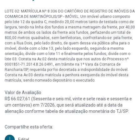
LOTE 02: MATRÍCULA Nº 8.336 DO CARTÓRIO DE REGISTRO DE IMÓVEIS DA
COMARCA DE MARTINÓPOLIS/SP - IMÓVEL: Um imóvel urbano composto
pelo lote 12 da quadra C, medindo 20,00 metros tanto de testada como de
largura, tendo na linha dos fundos a mesma metragem da frente, por 40,00
metros de ambos os lados da frente aos fundos, perfazendo um total de
800,00 metros quadrados, sem benfeitorias, confrontando-se: pela frente,
com a Rua Dois, pelo lado direito, de quem dessa via pública olha para o
imóvel, divide com o lote 13, pelo lado esquerdo, seguindo a mesma
orientação, divide com o lote 11 e finalmente pelos fundos, divide com o
lote 03. Consta na Av.02 desta matrícula que nos autos do Processo nº
0001851-71.2014.8.26.0491, em trâmite na 1ª Vara da Comarca de
Rancharia/SP, requerida por foi decretada a indisponibilidade do imóvel.
Consta na Av.03 desta matrícula a penhora exequenda do imóvel desta
matrícula, sendo nomeado depositário o executado.
Valor de Avaliação
R$ 66.027,61 (Sessenta e seis mil, vinte e sete reais e sessenta e
um centavos) em 7/2026, que será atualizado até a data da
alienação conforme tabela de atualização monetária do TJ/SP.
Compartilhe esta oferta:
Edital