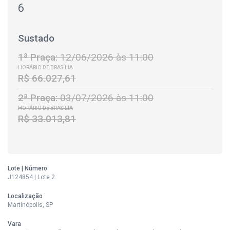
6
Sustado
1ª Praça:
12/06/2026 às 11:00
HORÁRIO DE BRASÍLIA
R$ 66.027,61
2ª Praça:
03/07/2026 às 11:00
HORÁRIO DE BRASÍLIA
R$ 33.013,81
Lote | Número
J124854 | Lote 2
Localização
Martinópolis, SP
Vara