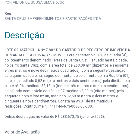
POR AILTON DE SOUSA LIMA e outro
Réu
SANTA CRUZ EMPREENDIMENTOS E PARTICIPAÇÕES LTDA
Descrição
LOTE 02: MATRÍCULA Nº 7.882 DO CARTÓRIO DE REGISTRO DE IMÓVEIS DA
COMARCA DE BOITUVA/SP - IMÓVEL: Lote de terreno nº 07, da quadra "A",
do loteamento denominado Terras de Santa Cruz II, situado nesta cidade,
no bairro Santa Cruz, com a área total de 263,09 m² (duzentos e sessenta
e três metros e nove decímetros quadrados), com a seguinte descrição:
para quem da rua olha, segue confrontando pela frente com a Rua Um (01),
lado par, medindo 8,02 m (oito metros e dois centímetros); pela direita com
o lote nº 06, medindo 33,18 m (trinta e três metros e dezoito centímetros);
pelo fundo com a viela ecológica 07 medindo 8,00 m (oito metros); pela
esquerda com o lote nº 08, medindo 32,59 m (trinta e dois metros e
cinquenta e nove centímetros). Consta na Av.01 desta matrícula
restrições. Contribuinte nº 44114-64-73-0083-00-000.
Débito desta ação no valor de R$ 283.673,75 (janeiro/2026).
Valor de Avaliação