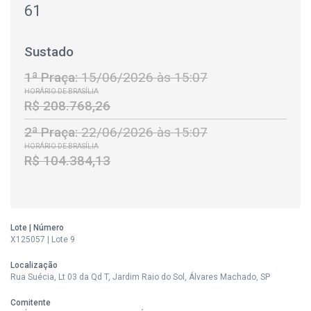
61
Sustado
1ª Praça:
15/06/2026 às 15:07
HORÁRIO DE BRASÍLIA
R$ 208.768,26
2ª Praça:
22/06/2026 às 15:07
HORÁRIO DE BRASÍLIA
R$ 104.384,13
Lote | Número
X125057 | Lote 9
Localização
Rua Suécia, Lt 03 da Qd T, Jardim Raio do Sol, Álvares Machado, SP
Comitente