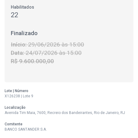
Habilitados
22
Finalizado
Início:
29/06/2026 às 15:00
Data:
24/07/2026 às 15:00
R$ 9.600.000,00
Lote | Número
X126238 | Lote 9
Localização
Avenida Tim Maia, 7600, Recreio dos Bandeirantes, Rio de Janeiro, RJ
Comitente
BANCO SANTANDER S.A.