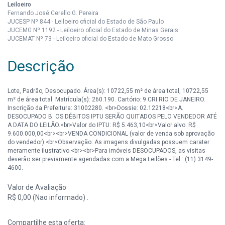
Leiloeiro
Fernando José Cerello G. Pereira
JUCESP Nº 844 - Leiloeiro oficial do Estado de São Paulo
JUCEMG Nº 1192 - Leiloeiro oficial do Estado de Minas Gerais
JUCEMAT Nº 73 - Leiloeiro oficial do Estado de Mato Grosso
Descrição
Lote, Padrão, Desocupado. Área(s): 10722,55 m² de área total, 10722,55
m² de área total. Matrícula(s): 260.190. Cartório: 9 CRI RIO DE JANEIRO.
Inscrição da Prefeitura: 31002280. <br>Dossie: 02.12218<br>A.
DESOCUPADO B. OS DÉBITOS IPTU SERÃO QUITADOS PELO VENDEDOR ATÉ
A DATA DO LEILÃO.<br>Valor do IPTU: R$ 5.463,10<br>Valor alvo: R$
9.600.000,00<br><br>VENDA CONDICIONAL (valor de venda sob aprovação
do vendedor).<br>Observação: As imagens divulgadas possuem carater
meramente ilustrativo.<br><br>Para imóveis DESOCUPADOS, as visitas
deverão ser previamente agendadas com a Mega Leilões - Tel.: (11) 3149-
4600.
Valor de Avaliação
R$ 0,00 (Nao informado) .
Compartilhe esta oferta: