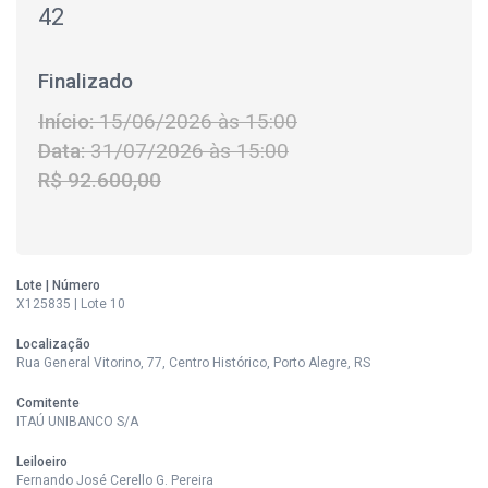
42
Finalizado
Início:
15/06/2026 às 15:00
Data:
31/07/2026 às 15:00
R$ 92.600,00
Lote | Número
X125835 | Lote 10
Localização
Rua General Vitorino, 77, Centro Histórico, Porto Alegre, RS
Comitente
ITAÚ UNIBANCO S/A
Leiloeiro
Fernando José Cerello G. Pereira