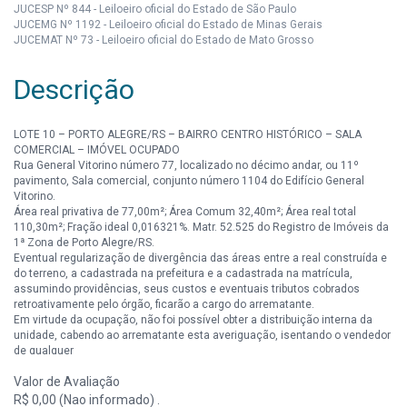
JUCESP Nº 844 - Leiloeiro oficial do Estado de São Paulo
JUCEMG Nº 1192 - Leiloeiro oficial do Estado de Minas Gerais
JUCEMAT Nº 73 - Leiloeiro oficial do Estado de Mato Grosso
Descrição
LOTE 10 – PORTO ALEGRE/RS – BAIRRO CENTRO HISTÓRICO – SALA
COMERCIAL – IMÓVEL OCUPADO
Rua General Vitorino número 77, localizado no décimo andar, ou 11º
pavimento, Sala comercial, conjunto número 1104 do Edifício General
Vitorino.
Área real privativa de 77,00m²; Área Comum 32,40m²; Área real total
110,30m²; Fração ideal 0,016321%. Matr. 52.525 do Registro de Imóveis da
1ª Zona de Porto Alegre/RS.
Eventual regularização de divergência das áreas entre a real construída e
do terreno, a cadastrada na prefeitura e a cadastrada na matrícula,
assumindo providências, seus custos e eventuais tributos cobrados
retroativamente pelo órgão, ficarão a cargo do arrematante.
Em virtude da ocupação, não foi possível obter a distribuição interna da
unidade, cabendo ao arrematante esta averiguação, isentando o vendedor
de qualquer
responsabilidade.
Valor de Avaliação
A análise do imóvel e de eventuais ações não mencionadas é de
R$ 0,00 (Nao informado) .