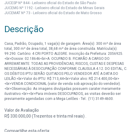
JUCESP Nº 844 - Leiloeiro oficial do Estado de São Paulo
JUCEMG Nº 1192 - Leiloeiro oficial do Estado de Minas Gerais
JUCEMAT Nº 73 - Leiloeiro oficial do Estado de Mato Grosso
Descrição
Casa, Padrão, Ocupado, 1 vaga(s) de garagem. Área(s): 300 m² de área
total, 300 m² de área total, 38,68 m² de área construída. Matrícula(s):
99.290. Cartório: 4 CRI PORTO ALEGRE. Inscrição da Prefeitura: 2056925.
<br>Dossie: 02.18646<br>A. OCUPADO B. FICARÃO A CARGO DO
ARREMATANTE: TODAS AS PROVIDÊNCIAS, RISCOS, CUSTAS E DESPESAS
NECESSÁRIAS À DESOCUPAÇÃO CONFORME CLAUSULA 4.12. DO EDITAL, C.
OS DÉBITOS IPTU SERÃO QUITADOS PELO VENDEDOR ATÉ A DATA DO
LEILÃO.<br>Valor do IPTU: R$ 713,44<br>Valor alvo: R$ 214.400,00<br>
<br>VENDA CONDICIONAL (valor de venda sob aprovação do vendedor).
<br>Observação: As imagens divulgadas possuem carater meramente
ilustrativo.<br><br>Para imóveis DESOCUPADOS, as visitas deverão ser
previamente agendadas com a Mega Leilões - Tel.: (11) 3149-4600.
Valor de Avaliação
R$ 330.000,00 (Trezentos e trinta mil reais) .
Compartilhe esta oferta: