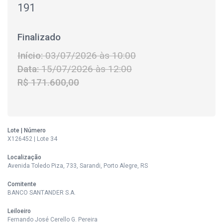
191
Finalizado
Início:
03/07/2026 às 10:00
Data:
15/07/2026 às 12:00
R$ 171.600,00
Lote | Número
X126452 | Lote 34
Localização
Avenida Toledo Piza, 733, Sarandi, Porto Alegre, RS
Comitente
BANCO SANTANDER S.A.
Leiloeiro
Fernando José Cerello G. Pereira