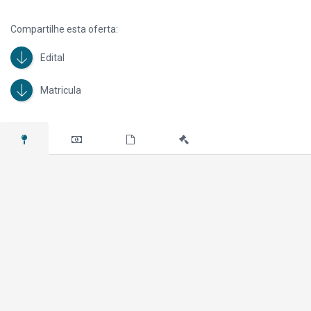
Lance Inicial R$ 45.800,00 – Código do imóvel 919830
Compartilhe esta oferta:
OBSERVAÇÃO: As imagens divulgadas possuem caráter meramente
ilustrativo.
Edital
Matricula