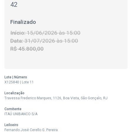
42
Finalizado
Início:
15/06/2026 às 15:00
Data:
31/07/2026 às 15:00
R$ 45.800,00
Lote | Número
X125840 | Lote 11
Localização
Travessa Frederico Marques, 1126, Boa Vista, São Gonçalo, RJ
Comitente
ITAÚ UNIBANCO S/A
Leiloeiro
Fernando José Cerello G. Pereira