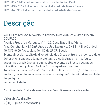
JUCESP Nº 844 - Leiloeiro oficial do Estado de São Paulo
JUCEMG Nº 1192 - Leiloeiro oficial do Estado de Minas Gerais
JUCEMAT Nº 73 - Leiloeiro oficial do Estado de Mato Grosso
Descrição
LOTE 11 – SÃO GONÇALO/RJ – BAIRRO BOA VISTA – CASA – IMÓVEL
OCUPADO
Avenida Frederico Marques, n° 1.126, Casa Base, Boa Vista.
Área Construída: 41,15m²; Área de Uso Exclusivo: 59,14m², Fração Ideal:
40,43/540,00 Avos. Matr. 46.180 do 2º CRI Local.
Eventual regularização de divergência das áreas entre a real construída e
do terreno, a cadastrada na prefeitura e a cadastrada na matrícula,
assumindo providências, seus custos e eventuais tributos cobrados
retroativamente pelo órgão, ficarão a cargo do arrematante.
Em virtude da ocupação, não foi possível obter a distribuição interna da
unidade, cabendo ao arrematante esta averiguação, isentando o vendedor
de qualquer
responsabilidade.
A análise do imóvel e de eventuais ações não mencionadas é de
responsabilidade do interessado.
Valor de Avaliação
IPTU (exceto área maior) e Condomínio, serão quitados pelo Vendedor até
a data do leilão.
R$ 0,00 (Nao informado) .