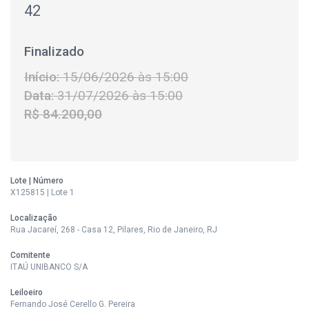
42
Finalizado
Início:
15/06/2026 às 15:00
Data:
31/07/2026 às 15:00
R$ 84.200,00
Lote | Número
X125815 | Lote 1
Localização
Rua Jacareí, 268 - Casa 12, Pilares, Rio de Janeiro, RJ
Comitente
ITAÚ UNIBANCO S/A
Leiloeiro
Fernando José Cerello G. Pereira