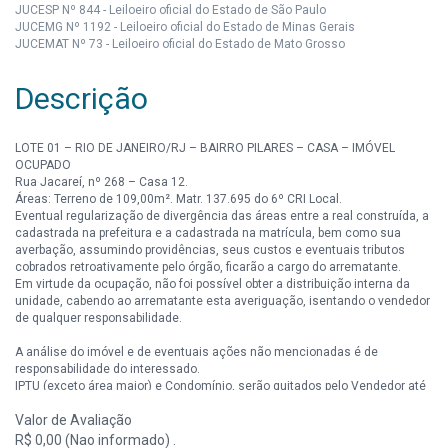
JUCESP Nº 844 - Leiloeiro oficial do Estado de São Paulo
JUCEMG Nº 1192 - Leiloeiro oficial do Estado de Minas Gerais
JUCEMAT Nº 73 - Leiloeiro oficial do Estado de Mato Grosso
Descrição
LOTE 01 – RIO DE JANEIRO/RJ – BAIRRO PILARES – CASA – IMÓVEL
OCUPADO
Rua Jacareí, nº 268 – Casa 12.
Áreas: Terreno de 109,00m². Matr. 137.695 do 6º CRI Local.
Eventual regularização de divergência das áreas entre a real construída, a
cadastrada na prefeitura e a cadastrada na matrícula, bem como sua
averbação, assumindo providências, seus custos e eventuais tributos
cobrados retroativamente pelo órgão, ficarão a cargo do arrematante.
Em virtude da ocupação, não foi possível obter a distribuição interna da
unidade, cabendo ao arrematante esta averiguação, isentando o vendedor
de qualquer responsabilidade.
A análise do imóvel e de eventuais ações não mencionadas é de
responsabilidade do interessado.
IPTU (exceto área maior) e Condomínio, serão quitados pelo Vendedor até
a data do leilão.
Valor de Avaliação
Lance mínimo R$ 84.200,00 – Código do imóvel 920048
R$ 0,00 (Nao informado) .