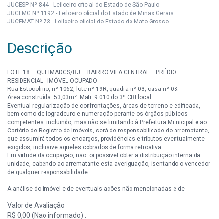
JUCESP Nº 844 - Leiloeiro oficial do Estado de São Paulo
JUCEMG Nº 1192 - Leiloeiro oficial do Estado de Minas Gerais
JUCEMAT Nº 73 - Leiloeiro oficial do Estado de Mato Grosso
Descrição
LOTE 18 – QUEIMADOS/RJ – BAIRRO VILA CENTRAL – PRÉDIO
RESIDENCIAL - IMÓVEL OCUPADO
Rua Estocolmo, nº 1062, lote nº 19R, quadra nº 03, casa nº 03.
Área construída: 53,03m². Matr. 9.010 do 3º CRI local.
Eventual regularização de confrontações, áreas de terreno e edificada,
bem como de logradouro e numeração perante os órgãos públicos
competentes, incluindo, mas não se limitando à Prefeitura Municipal e ao
Cartório de Registro de Imóveis, será de responsabilidade do arrematante,
que assumirá todos os encargos, providências e tributos eventualmente
exigidos, inclusive aqueles cobrados de forma retroativa.
Em virtude da ocupação, não foi possível obter a distribuição interna da
unidade, cabendo ao arrematante esta averiguação, isentando o vendedor
de qualquer responsabilidade.
A análise do imóvel e de eventuais ações não mencionadas é de
responsabilidade do interessado.
Valor de Avaliação
IPTU (exceto área maior) e Condomínio, serão quitados pelo Vendedor até
a data do leilão.
R$ 0,00 (Nao informado) .