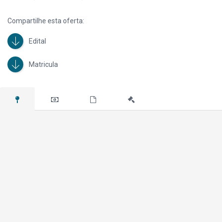
Lance Inicial R$ 47.900,00 – Código do imóvel 922936
Compartilhe esta oferta:
OBSERVAÇÃO: As imagens divulgadas possuem caráter meramente
ilustrativo.
Edital
Matricula