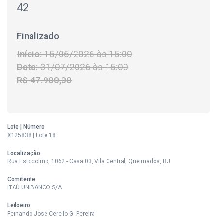
42
Finalizado
Início:
15/06/2026 às 15:00
Data:
31/07/2026 às 15:00
R$ 47.900,00
Lote | Número
X125838 | Lote 18
Localização
Rua Estocolmo, 1062 - Casa 03, Vila Central, Queimados, RJ
Comitente
ITAÚ UNIBANCO S/A
Leiloeiro
Fernando José Cerello G. Pereira