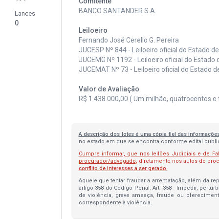
Comitente
BANCO SANTANDER S.A.
Lances
0
Leiloeiro
Fernando José Cerello G. Pereira
JUCESP Nº 844 - Leiloeiro oficial do Estado d
JUCEMG Nº 1192 - Leiloeiro oficial do Estado 
JUCEMAT Nº 73 - Leiloeiro oficial do Estado 
Valor de Avaliação
R$ 1.438.000,00 ( Um milhão, quatrocentos e tri
A descrição dos lotes é uma cópia fiel das informaçõe
no estado em que se encontra conforme edital publica
Cumpre informar, que nos leilões Judiciais e de Fa
procurador/advogado
, diretamente nos autos do pr
conflito de interesses a ser gerado.
Aquele que tentar fraudar a arrematação, além da repa
artigo 358 do Código Penal: Art. 358 - Impedir, pertur
de violência, grave ameaça, fraude ou oferecimen
correspondente à violência.