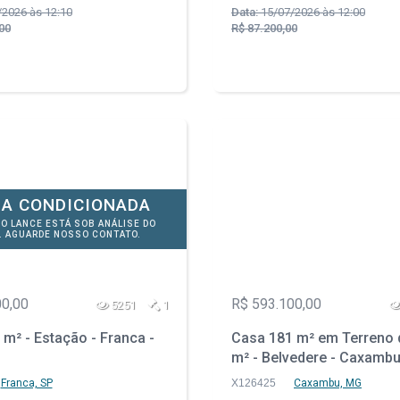
2026 às 12:10
Data:
15/07/2026 às 12:00
00
R$ 87.200,00
A CONDICIONADA
DO LANCE ESTÁ SOB ANÁLISE DO
. AGUARDE NOSSO CONTATO.
00,00
R$ 593.100,00
5251
1
m² - Estação - Franca -
Casa 181 m² em Terreno 
m² - Belvedere - Caxamb
Franca, SP
X126425
Caxambu, MG