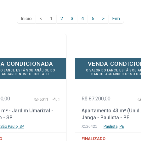
Início
<
1
2
3
4
5
>
Fim
A CONDICIONADA
VENDA CONDICI
DO LANCE ESTÁ SOB ANÁLISE DO
O VALOR DO LANCE ESTÁ SOB A
. AGUARDE NOSSO CONTATO.
BANCO. AGUARDE NOSSO CO
00,00
R$ 87.200,00
6011
1
m² - Jardim Umarizal -
Apartamento 43 m² (Unid.
o - SP
Janga - Paulista - PE
São Paulo, SP
X126421
Paulista, PE
O
FINALIZADO