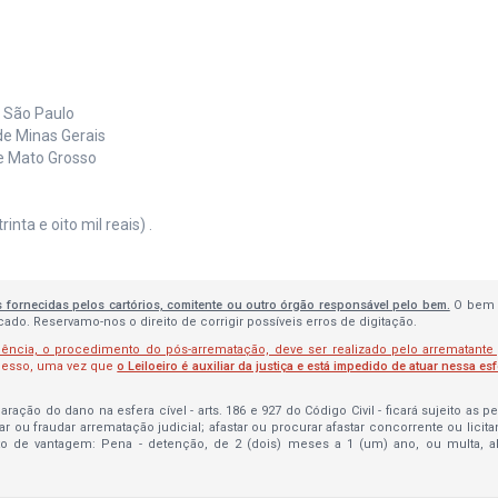
e São Paulo
de Minas Gerais
de Mato Grosso
nta e oito mil reais) .
s fornecidas pelos cartórios, comitente ou outro órgão responsável pelo bem.
O bem 
do. Reservamo-nos o direito de corrigir possíveis erros de digitação.
lência, o procedimento do pós-arrematação, deve ser realizado pelo arrematante
ocesso, uma vez que
o Leiloeiro é auxiliar da justiça e está impedido de atuar nessa es
ração do dano na esfera cível - arts. 186 e 927 do Código Civil - ficará sujeito as 
bar ou fraudar arrematação judicial; afastar ou procurar afastar concorrente ou licit
to de vantagem: Pena - detenção, de 2 (dois) meses a 1 (um) ano, ou multa, 