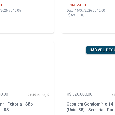
O
FINALIZADO
2026 às 10:05
Data:
15/07/2026 às 12:00
00
R$ 593.100,00
IMÓVEL DE
00,00
R$ 320.000,00
4585
0
² - Feitoria - São
Casa em Condomínio 141
 - RS
(Unid. 38) - Serraria - Por