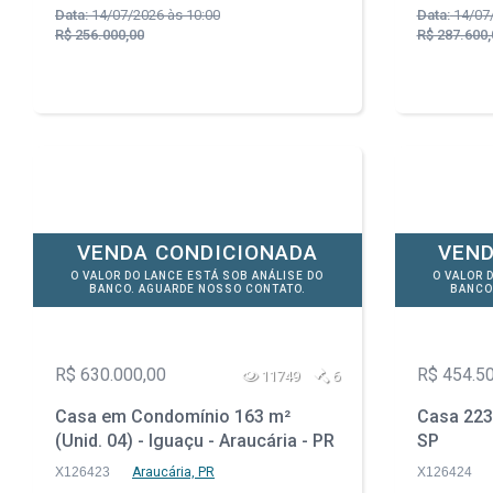
Data:
14/07/2026 às 10:00
Data:
14/07/
R$ 256.000,00
R$ 287.600,
VENDA CONDICIONADA
VEND
O VALOR DO LANCE ESTÁ SOB ANÁLISE DO
O VALOR 
BANCO. AGUARDE NOSSO CONTATO.
BANCO
R$ 630.000,00
R$ 454.5
11749
6
Casa em Condomínio 163 m²
Casa 223 
(Unid. 04) - Iguaçu - Araucária - PR
SP
X126423
Araucária, PR
X126424