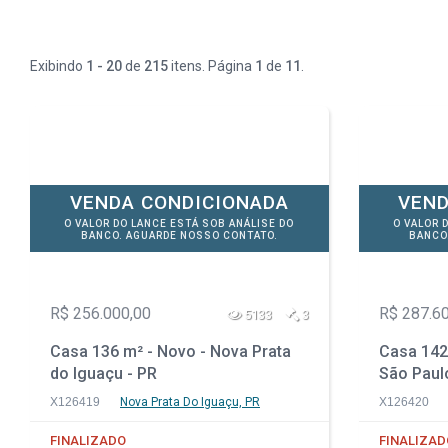
Exibindo
1 - 20
de
215
itens. Página
1
de
11
.
VENDA CONDICIONADA
VEND
O VALOR DO LANCE ESTÁ SOB ANÁLISE DO
O VALOR 
BANCO. AGUARDE NOSSO CONTATO.
BANCO
R$ 256.000,00
R$ 287.6
5133
3
Casa 136 m² - Novo - Nova Prata
Casa 142 
do Iguaçu - PR
São Paul
X126419
Nova Prata Do Iguaçu, PR
X126420
FINALIZADO
FINALIZAD