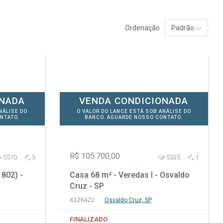
Ordenação
Padrão
ONADA
VENDA CONDICIONADA
NÁLISE DO
O VALOR DO LANCE ESTÁ SOB ANÁLISE DO
NTATO.
BANCO. AGUARDE NOSSO CONTATO.
R$ 105.700,00
5510
3
5325
1
 802) -
Casa 68 m² - Veredas I - Osvaldo
Cruz - SP
X126422
Osvaldo Cruz, SP
FINALIZADO