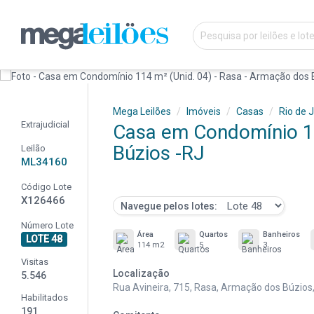
Mega Leilões
Imóveis
Casas
Rio de 
Extrajudicial
Casa em Condomínio 11
Búzios -RJ
Leilão
ML34160
Código Lote
X126466
Navegue pelos lotes:
Número Lote
Área
Quartos
Banheiros
LOTE 48
114 m2
5
3
Visitas
Localização
5.546
Rua Avineira, 715, Rasa, Armação dos Búzios
Habilitados
191