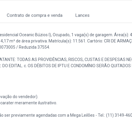
Contrato de compra e venda
Lances
idencial Oceanic Búzios I), Ocupado, 1 vaga(s) de garagem. Área(s): 
114,17 m² de área privativa. Matrícula(s): 11.561. Cartório: CRI DE ARM
30073005 / Reduzida 37554.
ATANTE: TODAS AS PROVIDÊNCIAS, RISCOS, CUSTAS E DESPESAS N
DO EDITAL. c. OS DÉBITOS DE IPTU E CONDOMÍNIO SERÃO QUITADOS
vação do vendedor).
arater meramente ilustrativo.
o ser previamente agendadas com a Mega Leilões - Tel.: (11) 3149-460