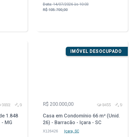
Data:
14/07/2026 às 10:03
R$ 105.700,00
IMÓVEL DESOCUPADO
R$ 200.000,00
3832
0
8455
0
de 1.848
Casa em Condomínio 66 m² (Unid.
u - MG
26) - Barracão - Içara - SC
X126426
Içara, SC