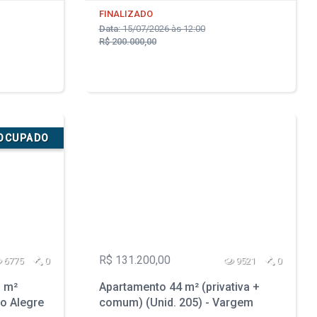
FINALIZADO
Data:
15/07/2026 às 12:00
R$ 200.000,00
SOCUPADO
R$ 131.200,00
6775
0
9521
0
 m²
Apartamento 44 m² (privativa +
to Alegre
comum) (Unid. 205) - Vargem