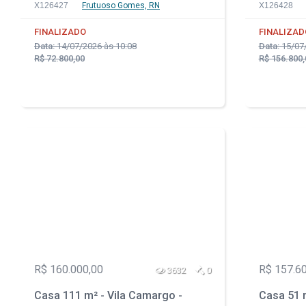
X126427
Frutuoso Gomes, RN
X126428
FINALIZADO
FINALIZAD
Data:
14/07/2026 às 10:08
Data:
15/07/
R$ 72.800,00
R$ 156.800,
R$ 160.000,00
R$ 157.6
3632
0
Casa 111 m² - Vila Camargo -
Casa 51 m