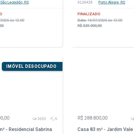
- RS
São Leopoldo, RS
X126429
Porto Alegre, RS
O
FINALIZADO
2026 às 12:00
Data:
15/07/2026 às 12:00
00
R$ 320.000,00
IMÓVEL DESOCUPADO
00,00
R$ 288.800,00
3620
0
² - Residencial Sabrina
Casa 83 m² - Jardim Vale