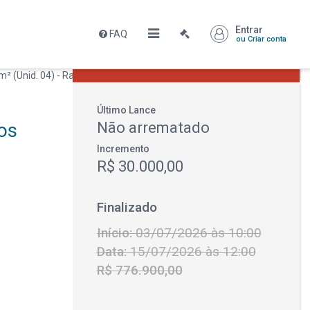
Entrar
FAQ
Leilão encerrado
ou Criar conta
R$ 776.900,00
Último Lance
os
Não arrematado
Incremento
R$ 30.000,00
Finalizado
Início:
03/07/2026 às 10:00
Data:
15/07/2026 às 12:00
R$ 776.900,00