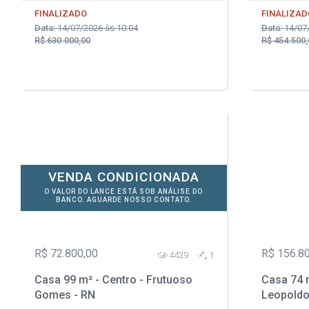
FINALIZADO
FINALIZAD
Data:
14/07/2026 às 10:04
Data:
14/07/
R$ 630.000,00
R$ 454.500,
VENDA CONDICIONADA
O VALOR DO LANCE ESTÁ SOB ANÁLISE DO
BANCO. AGUARDE NOSSO CONTATO.
R$ 72.800,00
R$ 156.8
4429
1
Casa 99 m² - Centro - Frutuoso
Casa 74 m
Gomes - RN
Leopoldo