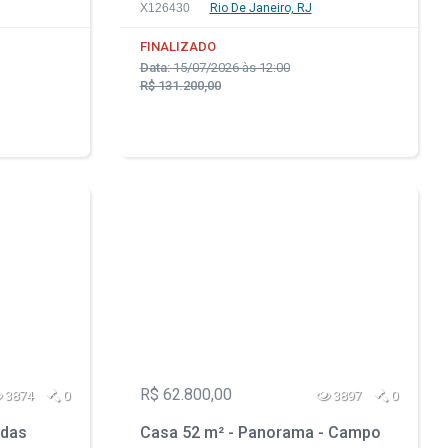
Pequena - Rio de Janeiro - RJ
X126430
Rio De Janeiro, RJ
FINALIZADO
Data:
15/07/2026 às 12:00
R$ 131.200,00
R$ 62.800,00
3874
0
3897
0
 das
Casa 52 m² - Panorama - Campo