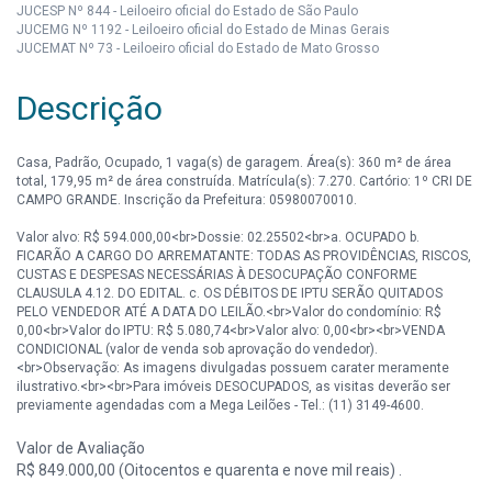
JUCESP Nº 844 - Leiloeiro oficial do Estado de São Paulo
JUCEMG Nº 1192 - Leiloeiro oficial do Estado de Minas Gerais
JUCEMAT Nº 73 - Leiloeiro oficial do Estado de Mato Grosso
Descrição
Casa, Padrão, Ocupado, 1 vaga(s) de garagem. Área(s): 360 m² de área
total, 179,95 m² de área construída. Matrícula(s): 7.270. Cartório: 1º CRI DE
CAMPO GRANDE. Inscrição da Prefeitura: 05980070010.
Valor alvo: R$ 594.000,00<br>Dossie: 02.25502<br>a. OCUPADO b.
FICARÃO A CARGO DO ARREMATANTE: TODAS AS PROVIDÊNCIAS, RISCOS,
CUSTAS E DESPESAS NECESSÁRIAS À DESOCUPAÇÃO CONFORME
CLAUSULA 4.12. DO EDITAL. c. OS DÉBITOS DE IPTU SERÃO QUITADOS
PELO VENDEDOR ATÉ A DATA DO LEILÃO.<br>Valor do condomínio: R$
0,00<br>Valor do IPTU: R$ 5.080,74<br>Valor alvo: 0,00<br><br>VENDA
CONDICIONAL (valor de venda sob aprovação do vendedor).
<br>Observação: As imagens divulgadas possuem carater meramente
ilustrativo.<br><br>Para imóveis DESOCUPADOS, as visitas deverão ser
previamente agendadas com a Mega Leilões - Tel.: (11) 3149-4600.
Valor de Avaliação
R$ 849.000,00 (Oitocentos e quarenta e nove mil reais) .