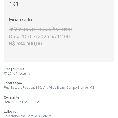
191
Finalizado
Início:
03/07/2026 às 10:00
Data:
15/07/2026 às 12:00
R$ 534.600,00
Lote | Número
X126464 | Lote 46
Localização
Rua Epitácio Pessoa, 160, Vila Vilas Boas, Campo Grande, MS
Comitente
BANCO SANTANDER S.A.
Leiloeiro
Fernando José Cerello G. Pereira