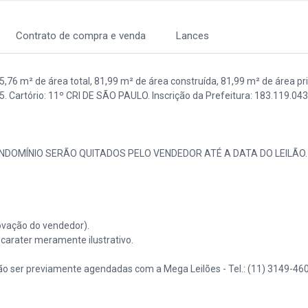
Contrato de compra e venda
Lances
76 m² de área total, 81,99 m² de área construída, 81,99 m² de área pri
. Cartório: 11º CRI DE SÃO PAULO. Inscrição da Prefeitura: 183.119.043
ONDOMÍNIO SERÃO QUITADOS PELO VENDEDOR ATÉ A DATA DO LEILÃO.
vação do vendedor).
arater meramente ilustrativo.
o ser previamente agendadas com a Mega Leilões - Tel.: (11) 3149-460