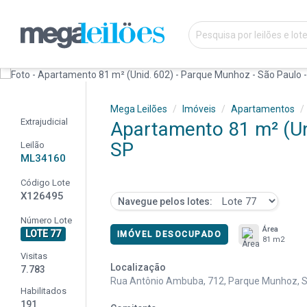
Mega Leilões
Imóveis
Apartamentos
Extrajudicial
Apartamento 81 m² (Uni
SP
Leilão
ML34160
Código Lote
X126495
Navegue pelos lotes:
Número Lote
Área
LOTE 77
IMÓVEL DESOCUPADO
81 m2
Visitas
Localização
7.783
Rua Antônio Ambuba, 712, Parque Munhoz, S
Habilitados
191