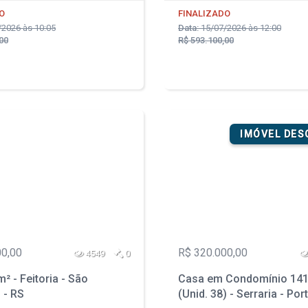
O
FINALIZADO
2026 às 10:05
Data:
15/07/2026 às 12:00
00
R$ 593.100,00
IMÓVEL DE
00,00
R$ 320.000,00
4549
0
² - Feitoria - São
Casa em Condomínio 141
 - RS
(Unid. 38) - Serraria - Por