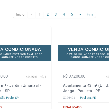
Início
<
1
2
3
4
5
>
Fim
A CONDICIONADA
VENDA CONDICI
DO LANCE ESTÁ SOB ANÁLISE DO
O VALOR DO LANCE ESTÁ SOB A
. AGUARDE NOSSO CONTATO.
BANCO. AGUARDE NOSSO CO
00,00
R$ 87.200,00
6003
1
m² - Jardim Umarizal -
Apartamento 43 m² (Unid.
o - SP
Janga - Paulista - PE
São Paulo, SP
X126421
Paulista, PE
O
FINALIZADO