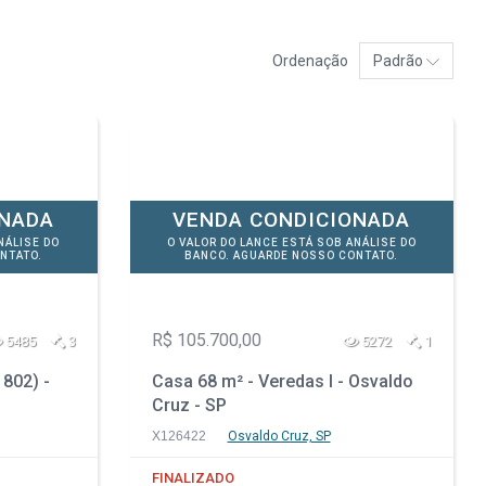
Ordenação
Padrão
ONADA
VENDA CONDICIONADA
NÁLISE DO
O VALOR DO LANCE ESTÁ SOB ANÁLISE DO
NTATO.
BANCO. AGUARDE NOSSO CONTATO.
R$ 105.700,00
5485
3
5272
1
 802) -
Casa 68 m² - Veredas I - Osvaldo
Cruz - SP
X126422
Osvaldo Cruz, SP
FINALIZADO