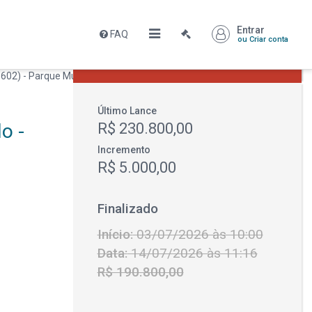
Entrar
FAQ
Leilão encerrado
ou Criar conta
R$ 230.800,00
Último Lance
o -
R$ 230.800,00
Incremento
R$ 5.000,00
Finalizado
Início:
03/07/2026 às 10:00
Data:
14/07/2026 às 11:16
R$ 190.800,00