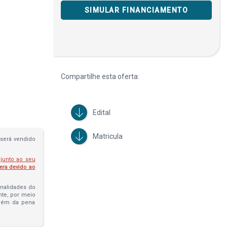
SIMULAR FINANCIAMENTO
Compartilhe esta oferta:
Edital
Matricula
será vendido
 junto ao seu
fera devido ao
penalidades do
ante, por meio
além da pena