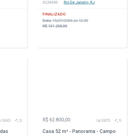
Pequena - Rio de Janeiro - RJ
X126430
Rio De Janeiro, RJ
FINALIZADO
Data:
15/07/2026 às 12:00
R$ 131.200,00
R$ 62.800,00
3845
0
3875
0
 das
Casa 52 m² - Panorama - Campo