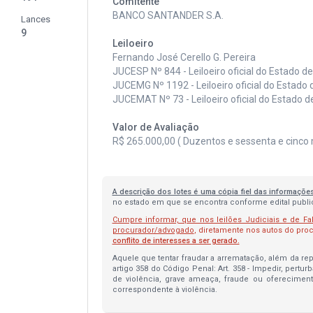
Comitente
BANCO SANTANDER S.A.
Lances
9
Leiloeiro
Fernando José Cerello G. Pereira
JUCESP Nº 844 - Leiloeiro oficial do Estado d
JUCEMG Nº 1192 - Leiloeiro oficial do Estado 
JUCEMAT Nº 73 - Leiloeiro oficial do Estado 
Valor de Avaliação
R$ 265.000,00 ( Duzentos e sessenta e cinco mi
A descrição dos lotes é uma cópia fiel das informaçõe
no estado em que se encontra conforme edital publica
Cumpre informar, que nos leilões Judiciais e de Fa
procurador/advogado
, diretamente nos autos do pr
conflito de interesses a ser gerado.
Aquele que tentar fraudar a arrematação, além da repa
artigo 358 do Código Penal: Art. 358 - Impedir, pertur
de violência, grave ameaça, fraude ou oferecimen
correspondente à violência.