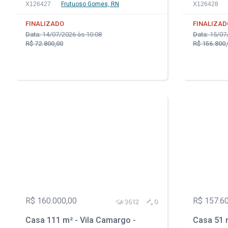
X126427
Frutuoso Gomes, RN
X126428
FINALIZADO
FINALIZAD
Data:
14/07/2026 às 10:08
Data:
15/07/
R$ 72.800,00
R$ 156.800,
R$ 160.000,00
R$ 157.6
3612
0
Casa 111 m² - Vila Camargo -
Casa 51 m