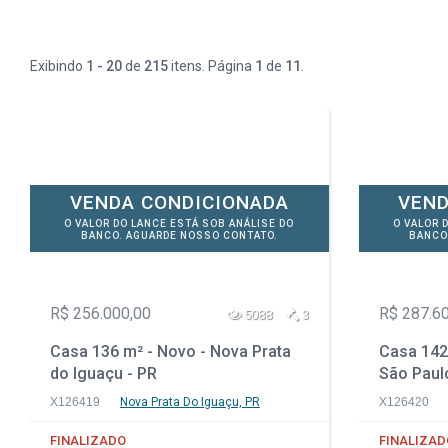
Exibindo
1 - 20
de
215
itens. Página
1
de
11
.
VENDA CONDICIONADA
VEND
O VALOR DO LANCE ESTÁ SOB ANÁLISE DO
O VALOR 
BANCO. AGUARDE NOSSO CONTATO.
BANCO
R$ 256.000,00
R$ 287.6
5088
3
Casa 136 m² - Novo - Nova Prata
Casa 142 
do Iguaçu - PR
São Paul
X126419
Nova Prata Do Iguaçu, PR
X126420
FINALIZADO
FINALIZAD