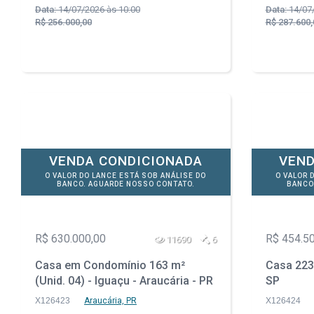
Data:
14/07/2026 às 10:00
Data:
14/07/
R$ 256.000,00
R$ 287.600,
VENDA CONDICIONADA
VEND
O VALOR DO LANCE ESTÁ SOB ANÁLISE DO
O VALOR 
BANCO. AGUARDE NOSSO CONTATO.
BANCO
R$ 630.000,00
R$ 454.5
11690
6
Casa em Condomínio 163 m²
Casa 223 
(Unid. 04) - Iguaçu - Araucária - PR
SP
X126423
Araucária, PR
X126424