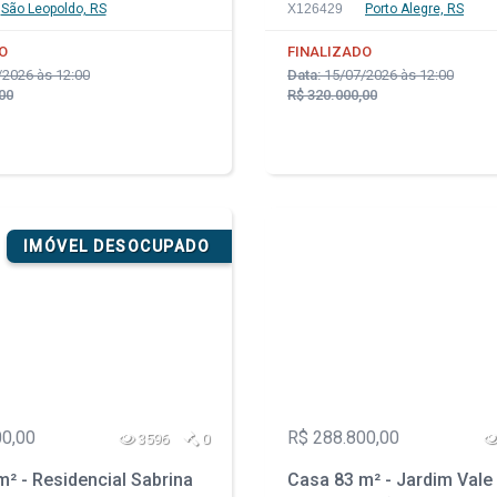
- RS
São Leopoldo, RS
X126429
Porto Alegre, RS
O
FINALIZADO
2026 às 12:00
Data:
15/07/2026 às 12:00
00
R$ 320.000,00
IMÓVEL DESOCUPADO
00,00
R$ 288.800,00
3596
0
² - Residencial Sabrina
Casa 83 m² - Jardim Vale