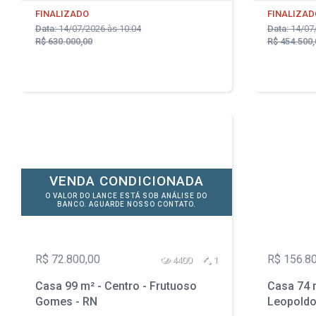
FINALIZADO
FINALIZAD
Data:
14/07/2026 às 10:04
Data:
14/07/
R$ 630.000,00
R$ 454.500,
VENDA CONDICIONADA
O VALOR DO LANCE ESTÁ SOB ANÁLISE DO
BANCO. AGUARDE NOSSO CONTATO.
R$ 72.800,00
R$ 156.8
4400
1
Casa 99 m² - Centro - Frutuoso
Casa 74 m
Gomes - RN
Leopoldo