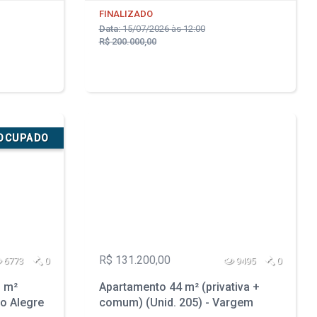
FINALIZADO
Data:
15/07/2026 às 12:00
R$ 200.000,00
SOCUPADO
R$ 131.200,00
6773
0
9495
0
 m²
Apartamento 44 m² (privativa +
to Alegre
comum) (Unid. 205) - Vargem