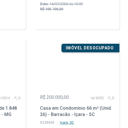
Data:
14/07/2026 às 10:03
R$ 105.700,00
IMÓVEL DESOCUPADO
R$ 200.000,00
3814
0
8455
0
de 1.848
Casa em Condomínio 66 m² (Unid.
u - MG
26) - Barracão - Içara - SC
X126426
Içara, SC