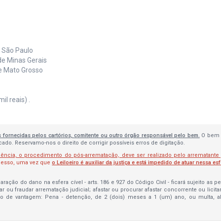
e São Paulo
de Minas Gerais
de Mato Grosso
l reais) .
s fornecidas pelos cartórios, comitente ou outro órgão responsável pelo bem.
O bem 
do. Reservamo-nos o direito de corrigir possíveis erros de digitação.
lência, o procedimento do pós-arrematação, deve ser realizado pelo arrematante
ocesso, uma vez que
o Leiloeiro é auxiliar da justiça e está impedido de atuar nessa es
ração do dano na esfera cível - arts. 186 e 927 do Código Civil - ficará sujeito as 
bar ou fraudar arrematação judicial; afastar ou procurar afastar concorrente ou licit
to de vantagem: Pena - detenção, de 2 (dois) meses a 1 (um) ano, ou multa, 