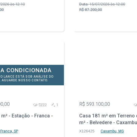
2026 às 12:10
Data:
15/07/2026 às 12:00
00
R$ 87.200,00
A CONDICIONADA
DO LANCE ESTÁ SOB ANÁLISE DO
. AGUARDE NOSSO CONTATO.
00,00
R$ 593.100,00
5222
1
m² - Estação - Franca -
Casa 181 m² em Terreno 
m² - Belvedere - Caxamb
Franca, SP
X126425
Caxambu, MG