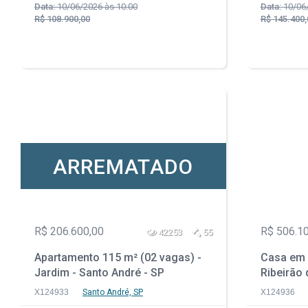
Data:
10/06/2026 às 10:00
Data:
10/06/
R$ 108.900,00
R$ 145.400,
ARREMATADO
R$ 206.600,00
R$ 506.1
42253
55
Apartamento 115 m² (02 vagas) -
Casa em 
Jardim - Santo André - SP
Ribeirão 
X124933
Santo André, SP
X124936