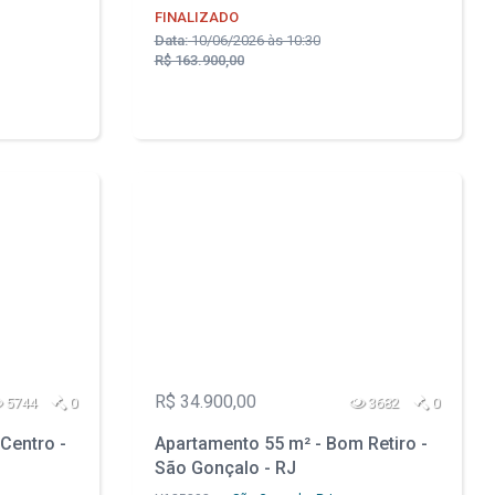
FINALIZADO
Data:
10/06/2026 às 10:30
R$ 163.900,00
R$ 34.900,00
5744
0
3682
0
Centro -
Apartamento 55 m² - Bom Retiro -
São Gonçalo - RJ