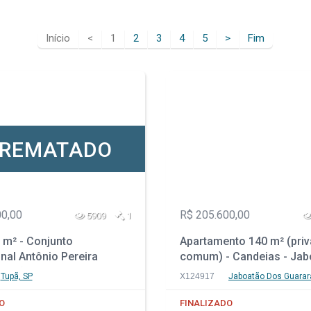
Início
<
1
2
3
4
5
>
Fim
REMATADO
00,00
R$ 205.600,00
5909
1
 m² - Conjunto
Apartamento 140 m² (priv
nal Antônio Pereira
comum) - Candeias - Jab
Tupã - SP
dos Guararapes - PE
Tupã, SP
X124917
Jaboatão Dos Guarar
O
FINALIZADO