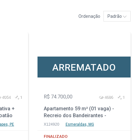
Ordenação
Padrão
ARREMATADO
R$ 74.700,00
4054
1
4686
1
ativa +
Apartamento 59 m² (01 vaga) -
oatão
Recreio dos Bandeirantes -
Esmeraldas - MG
apes, PE
X124920
Esmeraldas, MG
FINALIZADO