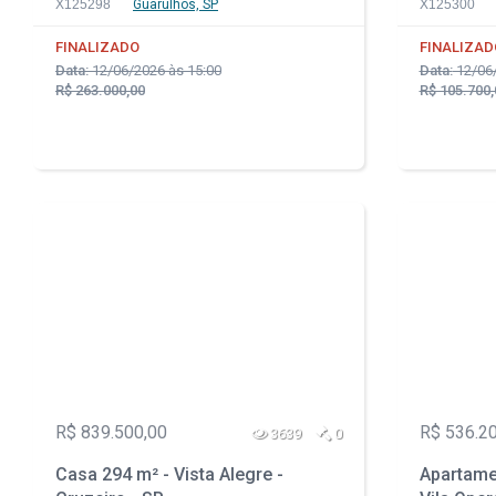
X125298
Guarulhos, SP
X125300
FINALIZADO
FINALIZAD
Data:
12/06/2026 às 15:00
Data:
12/06/
R$ 263.000,00
R$ 105.700,
R$ 839.500,00
R$ 536.2
3639
0
Casa 294 m² - Vista Alegre -
Apartame