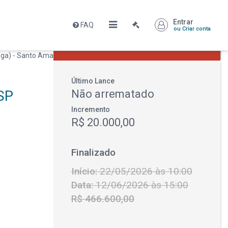
Entrar
FAQ
Leilão encerrado
ou Criar conta
R$ 466.600,00
Último Lance
SP
Não arrematado
Incremento
R$ 20.000,00
Finalizado
Início:
22/05/2026 às 10:00
Data:
12/06/2026 às 15:00
R$ 466.600,00