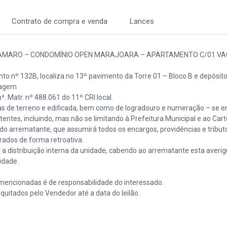
Contrato de compra e venda
Lances
O AMARO – CONDOMÍNIO OPEN MARAJOARA – APARTAMENTO C/01 VA
to nº 132B, localiza no 13º pavimento da Torre 01 – Bloco B e depósito
ragem
. Matr. nº 488.061 do 11º CRI local.
as de terreno e edificada, bem como de logradouro e numeração – se e
ntes, incluindo, mas não se limitando à Prefeitura Municipal e ao Cart
 do arrematante, que assumirá todos os encargos, providências e tribut
rados de forma retroativa.
r a distribuição interna da unidade, cabendo ao arrematante esta averi
idade.
 mencionadas é de responsabilidade do interessado.
quitados pelo Vendedor até a data do leilão.
vel 922508