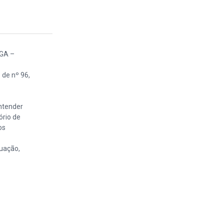
GA –
 de nº 96,
ntender
ório de
os
guação,