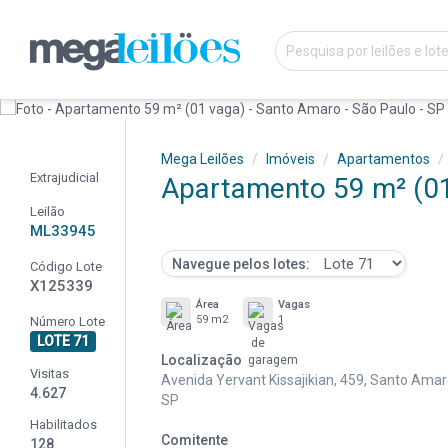
Mega Leilões
Imóveis
Apartamentos
Extrajudicial
Apartamento 59 m² (01
Leilão
ML33945
Navegue pelos lotes:
Código Lote
X125339
Área
Vagas
59 m2
1
Número Lote
LOTE 71
Localização
Visitas
Avenida Yervant Kissajikian, 459, Santo Amar
4.627
SP
Habilitados
Comitente
128