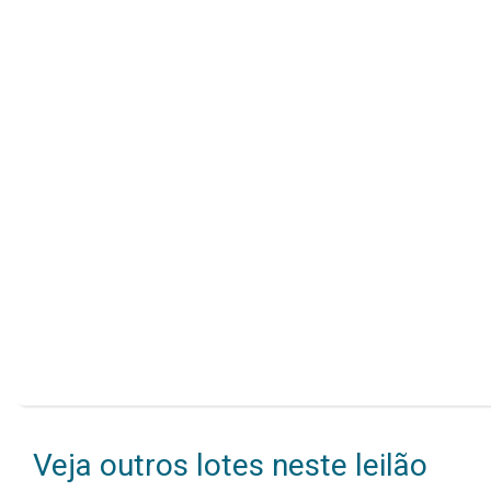
OBSERVAÇÃO: As imagens divulgadas possuem
Veja outros lotes neste leilão