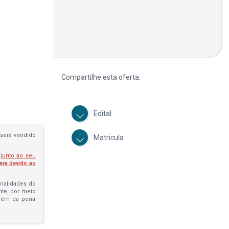
Compartilhe esta oferta:
Edital
será vendido
Matricula
 junto ao seu
fera devido ao
penalidades do
ante, por meio
além da pena