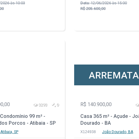
2026 às 10:03
Data:
12/06/2026 às 15:00
00
R$ 205.600,00
ARREMAT
00,00
R$ 140.900,00
3293
0
Condomínio 99 m² -
Casa 365 m² - Açude - J
dos Porcos - Atibaia - SP
Dourado - BA
Atibaia, SP
X124938
João Dourado, BA