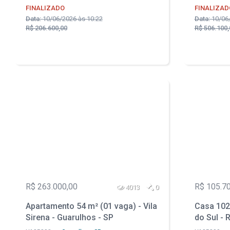
FINALIZADO
FINALIZAD
Data:
10/06/2026 às 10:22
Data:
10/06/
R$ 206.600,00
R$ 506.100,
R$ 263.000,00
R$ 105.7
4013
0
Apartamento 54 m² (01 vaga) - Vila
Casa 102 
Sirena - Guarulhos - SP
do Sul - 