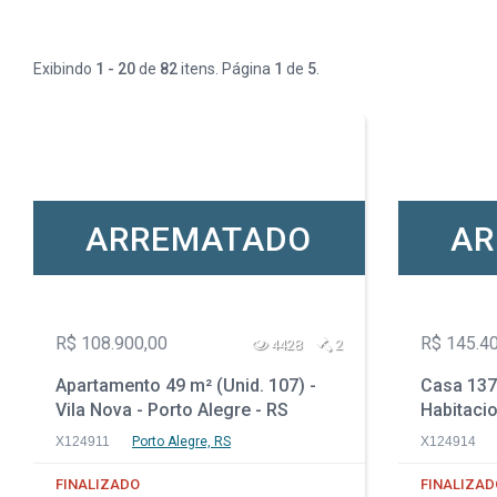
Exibindo
1 - 20
de
82
itens. Página
1
de
5
.
ARREMATADO
AR
R$ 108.900,00
R$ 145.4
4428
2
Apartamento 49 m² (Unid. 107) -
Casa 137
Vila Nova - Porto Alegre - RS
Habitacio
Gaspar - 
X124911
Porto Alegre, RS
X124914
FINALIZADO
FINALIZAD