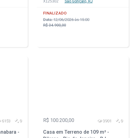
X125302
São Gonçalo, RJ
FINALIZADO
Data:
12/06/2026 às 15:00
R$ 34.900,00
R$ 100.200,00
6153
0
3901
0
nabara -
Casa em Terreno de 109 m² -