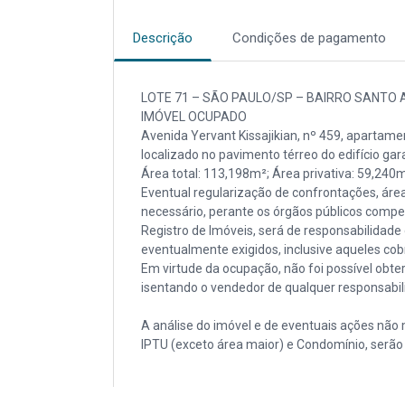
Descrição
Condições de pagamento
LOTE 71 – SÃO PAULO/SP – BAIRRO SANT
IMÓVEL OCUPADO
Avenida Yervant Kissajikian, nº 459, apartamen
localizado no pavimento térreo do edifício ga
Área total: 113,198m²; Área privativa: 59,240m²
Eventual regularização de confrontações, áre
necessário, perante os órgãos públicos compete
Registro de Imóveis, será de responsabilidade
eventualmente exigidos, inclusive aqueles cob
Em virtude da ocupação, não foi possível obte
isentando o vendedor de qualquer responsabil
A análise do imóvel e de eventuais ações não
IPTU (exceto área maior) e Condomínio, serão 
Lance mínimo R$ 466.600,00 – Código do imó