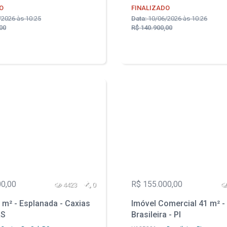
O
FINALIZADO
2026 às 10:25
Data:
10/06/2026 às 10:26
00
R$ 140.900,00
00,00
R$ 155.000,00
4423
0
m² - Esplanada - Caxias
Imóvel Comercial 41 m² - 
RS
Brasileira - PI