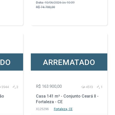
Data:
10/06/2026 às 10:09
R$ 74.700,00
ADO
ARREMATADO
R$ 163.900,00
3944
2
4513
1
oão
Casa 141 m² - Conjunto Ceará II -
Fortaleza - CE
X125296
Fortaleza, CE