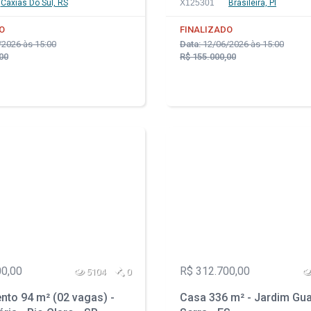
Caxias Do Sul, RS
X125301
Brasileira, PI
O
FINALIZADO
2026 às 15:00
Data:
12/06/2026 às 15:00
00
R$ 155.000,00
00,00
R$ 312.700,00
5104
0
nto 94 m² (02 vagas) -
Casa 336 m² - Jardim Gua