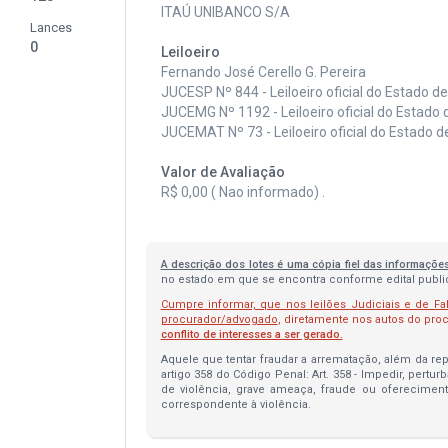
ITAÚ UNIBANCO S/A
Lances
0
Leiloeiro
Fernando José Cerello G. Pereira
JUCESP Nº 844 - Leiloeiro oficial do Estado d
JUCEMG Nº 1192 - Leiloeiro oficial do Estado 
JUCEMAT Nº 73 - Leiloeiro oficial do Estado 
Valor de Avaliação
R$ 0,00 ( Nao informado) .
A descrição dos lotes é uma cópia fiel das informaçõe
no estado em que se encontra conforme edital publica
Cumpre informar, que nos leilões Judiciais e de Fa
procurador/advogado
, diretamente nos autos do pr
conflito de interesses a ser gerado.
Aquele que tentar fraudar a arrematação, além da repa
artigo 358 do Código Penal: Art. 358 - Impedir, pertur
de violência, grave ameaça, fraude ou oferecimen
correspondente à violência.