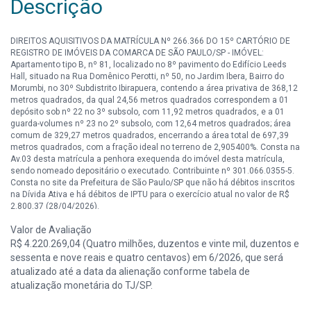
Descrição
DIREITOS AQUISITIVOS DA MATRÍCULA Nº 266.366 DO 15º CARTÓRIO DE
REGISTRO DE IMÓVEIS DA COMARCA DE SÃO PAULO/SP - IMÓVEL:
Apartamento tipo B, nº 81, localizado no 8º pavimento do Edifício Leeds
Hall, situado na Rua Domênico Perotti, nº 50, no Jardim Ibera, Bairro do
Morumbi, no 30º Subdistrito Ibirapuera, contendo a área privativa de 368,12
metros quadrados, da qual 24,56 metros quadrados correspondem a 01
depósito sob nº 22 no 3º subsolo, com 11,92 metros quadrados, e a 01
guarda-volumes nº 23 no 2º subsolo, com 12,64 metros quadrados; área
comum de 329,27 metros quadrados, encerrando a área total de 697,39
metros quadrados, com a fração ideal no terreno de 2,905400%. Consta na
Av.03 desta matrícula a penhora exequenda do imóvel desta matrícula,
sendo nomeado depositário o executado. Contribuinte nº 301.066.0355-5.
Consta no site da Prefeitura de São Paulo/SP que não há débitos inscritos
na Dívida Ativa e há débitos de IPTU para o exercício atual no valor de R$
2.800,37 (28/04/2026).
Valor de Avaliação
DIREITOS AQUISITIVOS DA MATRÍCULA Nº 266.367 DO 15º CARTÓRIO DE
REGISTRO DE IMÓVEIS DA COMARCA DE SÃO PAULO/SP - IMÓVEL: Vaga de
R$ 4.220.269,04 (Quatro milhões, duzentos e vinte mil, duzentos e
garagem nº 72M, de tamanho "M", localizada no 2º subsolo do Edifício
sessenta e nove reais e quatro centavos) em 6/2026, que será
Leeds Hall, situado na Rua Domênico Perotti nº 50, no Jardim Iberá, Bairro
atualizado até a data da alienação conforme tabela de
do Morumbi, no 30º Subdistrito Ibirapuera, possuindo a área privativa de
atualização monetária do TJ/SP.
12,50 metros quadrados, área comum de 11,18 metros quadrados e a
área total de 23,68 metros quadrados, equivalente à fração ideal de