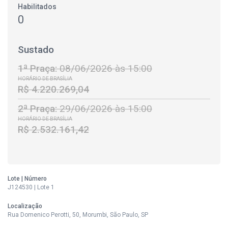
Habilitados
0
Sustado
1ª Praça:
08/06/2026 às 15:00
HORÁRIO DE BRASÍLIA
R$ 4.220.269,04
2ª Praça:
29/06/2026 às 15:00
HORÁRIO DE BRASÍLIA
R$ 2.532.161,42
Lote | Número
J124530 | Lote 1
Localização
Rua Domenico Perotti, 50, Morumbi, São Paulo, SP