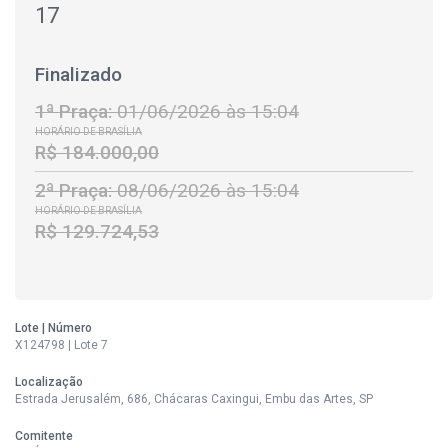
17
Finalizado
1ª Praça:
01/06/2026 às 15:04
HORÁRIO DE BRASÍLIA
R$ 184.000,00
2ª Praça:
08/06/2026 às 15:04
HORÁRIO DE BRASÍLIA
R$ 129.724,53
Lote | Número
X124798 | Lote 7
Localização
Estrada Jerusalém, 686, Chácaras Caxingui, Embu das Artes, SP
Comitente