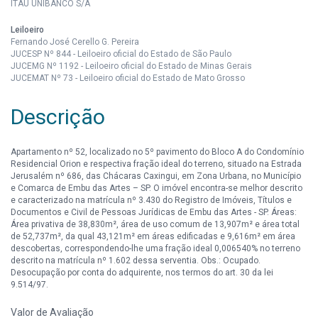
ITAÚ UNIBANCO S/A
Leiloeiro
Fernando José Cerello G. Pereira
JUCESP Nº 844 - Leiloeiro oficial do Estado de São Paulo
JUCEMG Nº 1192 - Leiloeiro oficial do Estado de Minas Gerais
JUCEMAT Nº 73 - Leiloeiro oficial do Estado de Mato Grosso
Descrição
Apartamento nº 52, localizado no 5º pavimento do Bloco A do Condomínio
Residencial Orion e respectiva fração ideal do terreno, situado na Estrada
Jerusalém nº 686, das Chácaras Caxingui, em Zona Urbana, no Município
e Comarca de Embu das Artes – SP. O imóvel encontra-se melhor descrito
e caracterizado na matrícula nº 3.430 do Registro de Imóveis, Títulos e
Documentos e Civil de Pessoas Jurídicas de Embu das Artes - SP. Áreas:
Área privativa de 38,830m², área de uso comum de 13,907m² e área total
de 52,737m², da qual 43,121m² em áreas edificadas e 9,616m² em área
descobertas, correspondendo-lhe uma fração ideal 0,006540% no terreno
descrito na matrícula nº 1.602 dessa serventia. Obs.: Ocupado.
Desocupação por conta do adquirente, nos termos do art. 30 da lei
9.514/97.
Valor de Avaliação