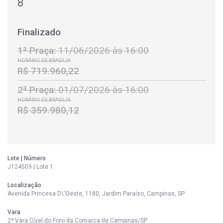
8
Finalizado
1ª Praça:
11/06/2026 às 16:00
HORÁRIO DE BRASÍLIA
R$ 719.960,22
2ª Praça:
01/07/2026 às 16:00
HORÁRIO DE BRASÍLIA
R$ 359.980,12
Lote | Número
J124509 | Lote 1
Localização
Avenida Princesa D\'Oeste, 1180, Jardim Paraíso, Campinas, SP
Vara
2ª Vara Cível do Foro da Comarca de Campinas/SP