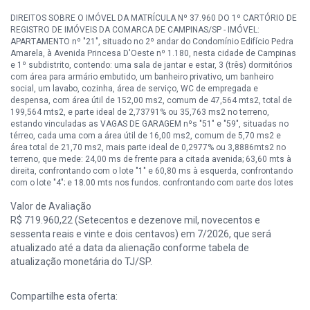
DIREITOS SOBRE O IMÓVEL DA MATRÍCULA Nº 37.960 DO 1º CARTÓRIO DE
REGISTRO DE IMÓVEIS DA COMARCA DE CAMPINAS/SP - IMÓVEL:
APARTAMENTO nº "21", situado no 2º andar do Condomínio Edifício Pedra
Amarela, à Avenida Princesa D'Oeste nº 1.180, nesta cidade de Campinas
e 1º subdistrito, contendo: uma sala de jantar e estar, 3 (três) dormitórios
com área para armário embutido, um banheiro privativo, um banheiro
social, um lavabo, cozinha, área de serviço, WC de empregada e
despensa, com área útil de 152,00 ms2, comum de 47,564 mts2, total de
199,564 mts2, e parte ideal de 2,73791% ou 35,763 ms2 no terreno,
estando vinculadas as VAGAS DE GARAGEM nºs "51" e "59", situadas no
térreo, cada uma com a área útil de 16,00 ms2, comum de 5,70 ms2 e
área total de 21,70 ms2, mais parte ideal de 0,2977% ou 3,8886mts2 no
terreno, que mede: 24,00 ms de frente para a citada avenida; 63,60 mts à
direita, confrontando com o lote "1" e 60,80 ms à esquerda, confrontando
com o lote "4"; e 18,00 mts nos fundos, confrontando com parte dos lotes
"14" e "15", encerrando uma área total de 1.306,20 mts. Consta na Av.12,
Valor de Avaliação
13 e 14 desta matrícula que o imóvel desta matrícula foi dado em
alienação fiduciária a EMPRESA GESTORA DE ATIVOS –EMGEA. Consta na
R$ 719.960,22 (Setecentos e dezenove mil, novecentos e
Av.16 desta matrícula a penhora exequenda do imóvel desta matrícula,
sessenta reais e vinte e dois centavos) em 7/2026, que será
sendo nomeados depositários executados. Consta na Av.18 desta
atualizado até a data da alienação conforme tabela de
matrícula que nos autos Processo nº 0018355-46.2019.8.26.0114, em
atualização monetária do TJ/SP.
trâmite na 3ª Vara da Família e Sucessões da Comarca de Campinas/SP,
requerido por RAFAEL BACCHI COBUCCI contra GIUGLIANO COBUCCI, foi
penhorado o imóvel objeto desta matrícula, sendo nomeado depositário os
Compartilhe esta oferta:
executados.