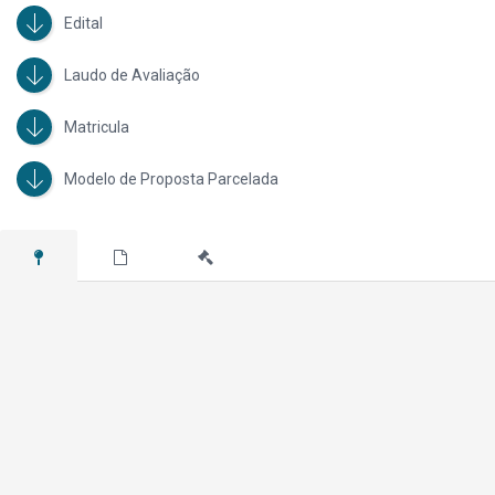
Débito desta ação no valor de R$ 1.599.054,60 (maio/2024).
Edital
Consta às fls. 285 dos autos que sobre o imóvel recaem débitos fiduciários
Laudo de Avaliação
no valor total de R$ 579.457,94, atualizados para março de 2024.
Matricula
Modelo de Proposta Parcelada