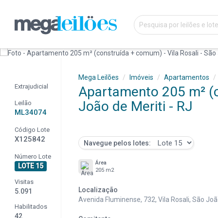
Mega Leilões
Imóveis
Apartamentos
Extrajudicial
Apartamento 205 m² (co
João de Meriti - RJ
Leilão
ML34074
Código Lote
X125842
Navegue pelos lotes:
Número Lote
Área
LOTE 15
205 m2
Visitas
Localização
5.091
Avenida Fluminense, 732, Vila Rosali, São João
Habilitados
42