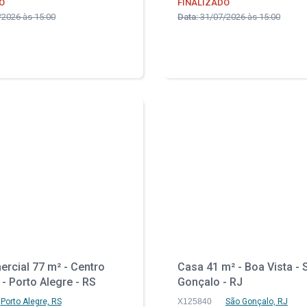
O
FINALIZADO
2026 às 15:00
Data:
31/07/2026 às 15:00
rcial 77 m² - Centro
Casa 41 m² - Boa Vista - 
 - Porto Alegre - RS
Gonçalo - RJ
Porto Alegre, RS
X125840
São Gonçalo, RJ