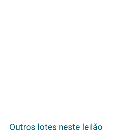
OBSERVAÇÃO: As imagens divulgadas possuem caráter meramen
Outros lotes neste leilão