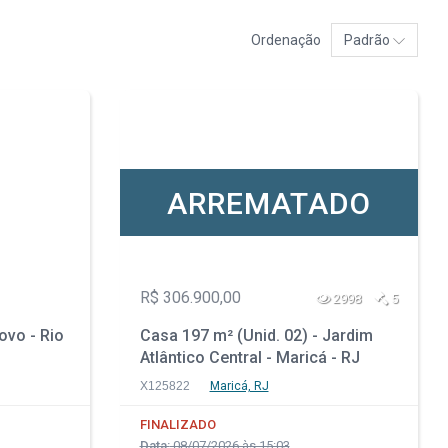
Ordenação
Padrão
ARREMATADO
R$ 306.900,00
2998
5
ovo - Rio
Casa 197 m² (Unid. 02) - Jardim
Atlântico Central - Maricá - RJ
X125822
Maricá, RJ
FINALIZADO
Data:
08/07/2026 às 15:03