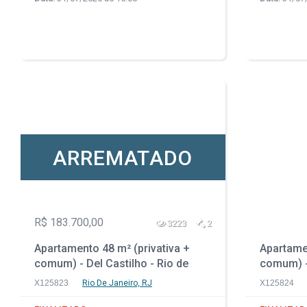
ARREMATADO
R$ 183.700,00
3223
2
Apartamento 48 m² (privativa +
Apartamen
comum) - Del Castilho - Rio de
comum) -
Janeiro - RJ
Janeiro -
X125823
Rio De Janeiro, RJ
X125824