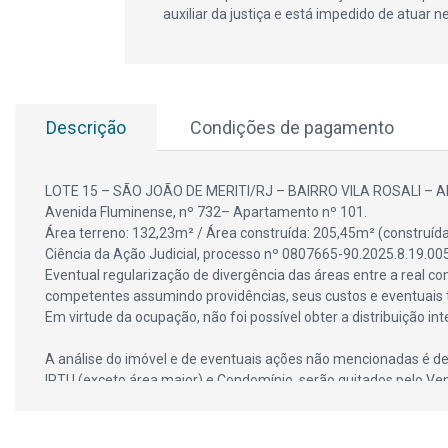
auxiliar da justiça e está impedido de atuar n
Descrição
Condições de pagamento
LOTE 15 – SÃO JOÃO DE MERITI/RJ – BAIRRO VILA ROSALI 
Avenida Fluminense, nº 732– Apartamento nº 101.
Área terreno: 132,23m² / Área construída: 205,45m² (construída
Ciência da Ação Judicial, processo nº 0807665-90.2025.8.19.00
Eventual regularização de divergência das áreas entre a real c
competentes assumindo providências, seus custos e eventuais t
Em virtude da ocupação, não foi possível obter a distribuição 
A análise do imóvel e de eventuais ações não mencionadas é de
IPTU (exceto área maior) e Condomínio, serão quitados pelo Vend
Lance Inicial R$ 135.700,00 – Código do imóvel 921919