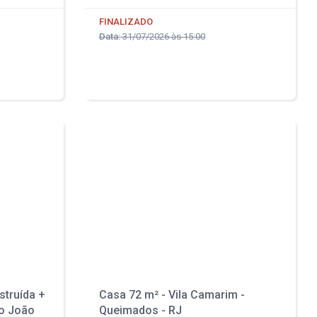
FINALIZADO
Data:
31/07/2026 às 15:00
struída +
Casa 72 m² - Vila Camarim -
ão João
Queimados - RJ