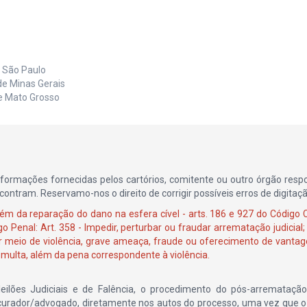
e São Paulo
de Minas Gerais
de Mato Grosso
informações fornecidas pelos cartórios, comitente ou outro órgão resp
ntram. Reservamo-nos o direito de corrigir possíveis erros de digitaçã
m da reparação do dano na esfera cível - arts. 186 e 927 do Código Civ
o Penal: Art. 358 - Impedir, perturbar ou fraudar arrematação judicial;
por meio de violência, grave ameaça, fraude ou oferecimento de vanta
 multa, além da pena correspondente à violência.
ilões Judiciais e de Falência, o procedimento do pós-arrematação
curador/advogado, diretamente nos autos do processo, uma vez que o 