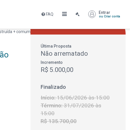
Entrar
FAQ
Leilão encerrado
ou Criar conta
Faça sua Proposta
Última Proposta
São
Não arrematado
Incremento
R$ 5.000,00
Finalizado
Início:
15/06/2026 às 15:00
Término:
31/07/2026 às
15:00
R$ 135.700,00