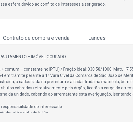
essa esfera devido ao conflito de interesses a ser gerado.
Contrato de compra e venda
Lances
– APARTAMENTO – IMÓVEL OCUPADO
 + comum – constante no IPTU) / Fração Ideal: 330,58/1000. Matr. 17.55
54 em trâmite perante a 1ª Vara Cível da Comarca de São João de Merit
onstruída, a cadastrada na prefeitura e a cadastrada na matrícula, be
ributos cobrados retroativamente pelo órgão, ficarão a cargo do arrem
interna da unidade, cabendo ao arrematante esta averiguação, isentando
 responsabilidade do interessado.
edor até a data do leilão.