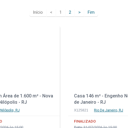
Início
<
1
2
>
Fim
 Área de 1.600 m² - Nova
Casa 146 m² - Engenho N
Nilópolis - RJ
de Janeiro - RJ
Nilópolis, RJ
X125821
Rio De Janeiro, RJ
O
FINALIZADO
2026 às 15:00
Data:
31/07/2026 às 15:00