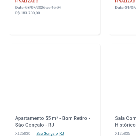
FINALIZADO
FINALIZAD
Data:
08/07/2026 às 15:04
Data:
31/07/
R$ 183.700,00
Apartamento 55 m² - Bom Retiro -
Sala Come
São Gonçalo - RJ
Histórico
X125830
São Gonçalo, RJ
X125835