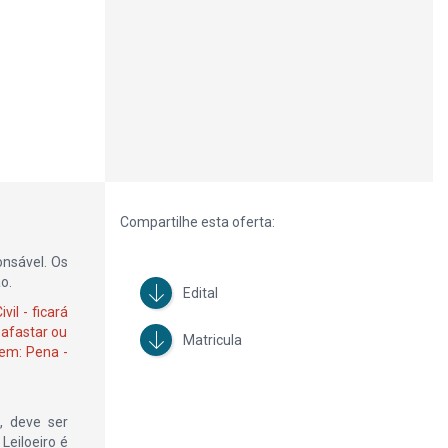
Compartilhe esta oferta:
onsável. Os
o.
Edital
il - ficará
 afastar ou
Matricula
gem: Pena -
, deve ser
Leiloeiro é