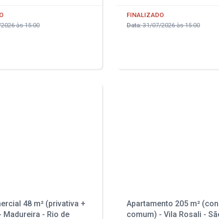
O
FINALIZADO
2026 às 15:00
Data:
31/07/2026 às 15:00
rcial 48 m² (privativa +
Apartamento 205 m² (con
 Madureira - Rio de
comum) - Vila Rosali - S