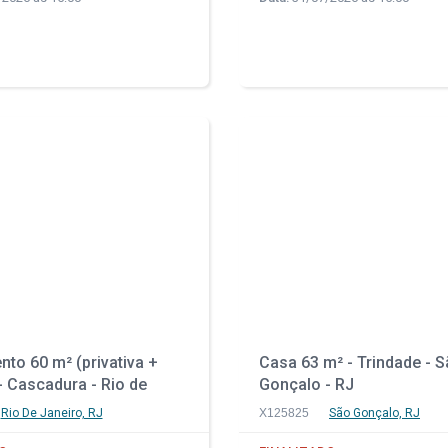
to 60 m² (privativa +
Casa 63 m² - Trindade - 
 Cascadura - Rio de
Gonçalo - RJ
 RJ
Rio De Janeiro, RJ
X125825
São Gonçalo, RJ