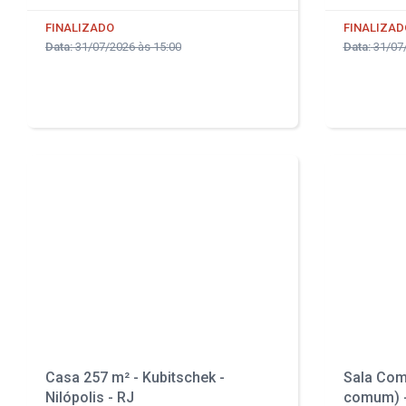
FINALIZADO
FINALIZAD
Data:
31/07/2026 às 15:00
Data:
31/07/
Casa 257 m² - Kubitschek -
Sala Come
Nilópolis - RJ
comum) -