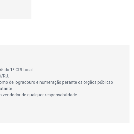
5 do 1º CRI Local.
i/RJ.
m como de logradouro e numeração perante os órgãos públicso
atante.
 o vendedor de qualquer responsabilidade.