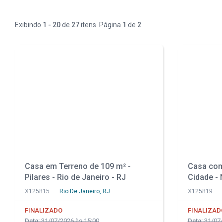
Exibindo
1 - 20
de
27
itens. Página
1
de
2
.
Casa em Terreno de 109 m² -
Casa com
Pilares - Rio de Janeiro - RJ
Cidade - 
X125815
Rio De Janeiro, RJ
X125819
FINALIZADO
FINALIZAD
Data:
31/07/2026 às 15:00
Data:
31/07/