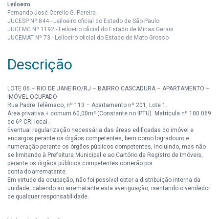
Leiloeiro
Fernando José Cerello G. Pereira
JUCESP Nº 844 - Leiloeiro oficial do Estado de São Paulo
JUCEMG Nº 1192 - Leiloeiro oficial do Estado de Minas Gerais
JUCEMAT Nº 73 - Leiloeiro oficial do Estado de Mato Grosso
Descrição
LOTE 06 – RIO DE JANEIRO/RJ – BAIRRO CASCADURA – APARTAMENTO –
IMÓVEL OCUPADO
Rua Padre Telêmaco, nº 113 – Apartamento nº 201, Lote 1.
Área privativa + comum 60,00m² (Constante no IPTU). Matrícula nº 100.069
do 6º CRI local.
Eventual regularização necessária das áreas edificadas do imóvel e
encargos perante os órgãos competentes, bem como logradouro e
numeração perante os órgãos públicos competentes, incluindo, mas não
se limitando à Prefeitura Municipal e ao Cartório de Registro de Imóveis,
perante os órgãos públicos competentes correrão por
conta do arrematante.
Em virtude da ocupação, não foi possível obter a distribuição interna da
unidade, cabendo ao arrematante esta averiguação, isentando o vendedor
de qualquer responsabilidade.
A análise do imóvel e de eventuais ações não mencionadas é de