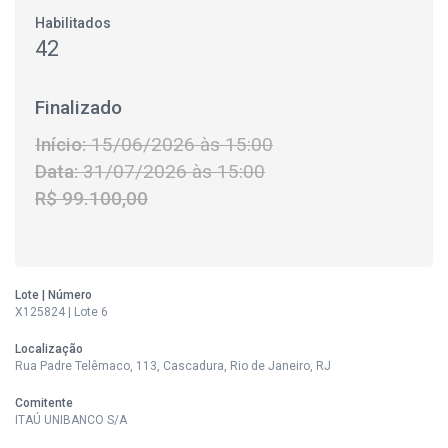
Habilitados
42
Finalizado
Início:
15/06/2026 às 15:00
Data:
31/07/2026 às 15:00
R$ 99.100,00
Lote | Número
X125824 | Lote 6
Localização
Rua Padre Telêmaco, 113, Cascadura, Rio de Janeiro, RJ
Comitente
ITAÚ UNIBANCO S/A