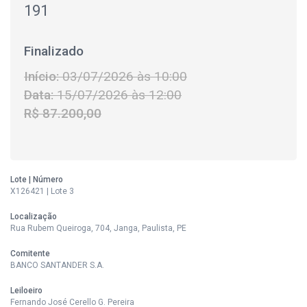
191
Finalizado
Início:
03/07/2026 às 10:00
Data:
15/07/2026 às 12:00
R$ 87.200,00
Lote | Número
X126421 | Lote 3
Localização
Rua Rubem Queiroga, 704, Janga, Paulista, PE
Comitente
BANCO SANTANDER S.A.
Leiloeiro
Fernando José Cerello G. Pereira