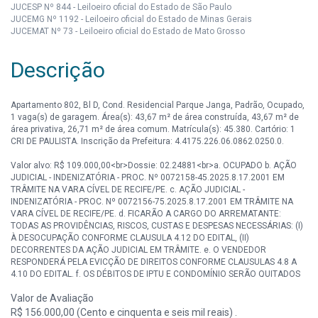
JUCESP Nº 844 - Leiloeiro oficial do Estado de São Paulo
JUCEMG Nº 1192 - Leiloeiro oficial do Estado de Minas Gerais
JUCEMAT Nº 73 - Leiloeiro oficial do Estado de Mato Grosso
Descrição
Apartamento 802, Bl D, Cond. Residencial Parque Janga, Padrão, Ocupado,
1 vaga(s) de garagem. Área(s): 43,67 m² de área construída, 43,67 m² de
área privativa, 26,71 m² de área comum. Matrícula(s): 45.380. Cartório: 1
CRI DE PAULISTA. Inscrição da Prefeitura: 4.4175.226.06.0862.0250.0.
Valor alvo: R$ 109.000,00<br>Dossie: 02.24881<br>a. OCUPADO b. AÇÃO
JUDICIAL - INDENIZATÓRIA - PROC. Nº 0072158-45.2025.8.17.2001 EM
TRÂMITE NA VARA CÍVEL DE RECIFE/PE. c. AÇÃO JUDICIAL -
INDENIZATÓRIA - PROC. Nº 0072156-75.2025.8.17.2001 EM TRÂMITE NA
VARA CÍVEL DE RECIFE/PE. d. FICARÃO A CARGO DO ARREMATANTE:
TODAS AS PROVIDÊNCIAS, RISCOS, CUSTAS E DESPESAS NECESSÁRIAS: (I)
À DESOCUPAÇÃO CONFORME CLAUSULA 4.12 DO EDITAL, (II)
DECORRENTES DA AÇÃO JUDICIAL EM TRÂMITE. e. O VENDEDOR
RESPONDERÁ PELA EVICÇÃO DE DIREITOS CONFORME CLAUSULAS 4.8 A
4.10 DO EDITAL. f. OS DÉBITOS DE IPTU E CONDOMÍNIO SERÃO QUITADOS
PELO VENDEDOR ATÉ A DATA DO LEILÃO.<br>Valor do condomínio: R$
Valor de Avaliação
0,00<br>Valor do IPTU: R$ 534,33<br>Valor alvo: 0,00<br><br>VENDA
CONDICIONAL (valor de venda sob aprovação do vendedor).
R$ 156.000,00 (Cento e cinquenta e seis mil reais) .