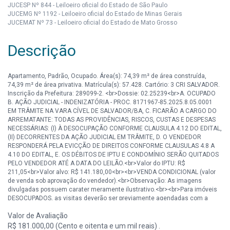
JUCESP Nº 844 - Leiloeiro oficial do Estado de São Paulo
JUCEMG Nº 1192 - Leiloeiro oficial do Estado de Minas Gerais
JUCEMAT Nº 73 - Leiloeiro oficial do Estado de Mato Grosso
Descrição
Apartamento, Padrão, Ocupado. Área(s): 74,39 m² de área construída,
74,39 m² de área privativa. Matrícula(s): 57.428. Cartório: 3 CRI SALVADOR.
Inscrição da Prefeitura: 289099-2. <br>Dossie: 02.25239<br>A. OCUPADO
B. AÇÃO JUDICIAL - INDENIZATÓRIA - PROC. 8171967-85.2025.8.05.0001
EM TRÂMITE NA VARA CÍVEL DE SALVADOR/BA, C. FICARÃO A CARGO DO
ARREMATANTE: TODAS AS PROVIDÊNCIAS, RISCOS, CUSTAS E DESPESAS
NECESSÁRIAS: (I) À DESOCUPAÇÃO CONFORME CLAUSULA 4.12 DO EDITAL,
(II) DECORRENTES DA AÇÃO JUDICIAL EM TRÂMITE, D. O VENDEDOR
RESPONDERÁ PELA EVICÇÃO DE DIREITOS CONFORME CLAUSULAS 4.8 A
4.10 DO EDITAL, E. OS DÉBITOS DE IPTU E CONDOMÍNIO SERÃO QUITADOS
PELO VENDEDOR ATÉ A DATA DO LEILÃO.<br>Valor do IPTU: R$
211,05<br>Valor alvo: R$ 141.180,00<br><br>VENDA CONDICIONAL (valor
de venda sob aprovação do vendedor).<br>Observação: As imagens
divulgadas possuem carater meramente ilustrativo.<br><br>Para imóveis
DESOCUPADOS, as visitas deverão ser previamente agendadas com a
Mega Leilões - Tel.: (11) 3149-4600.
Valor de Avaliação
R$ 181.000,00 (Cento e oitenta e um mil reais) .