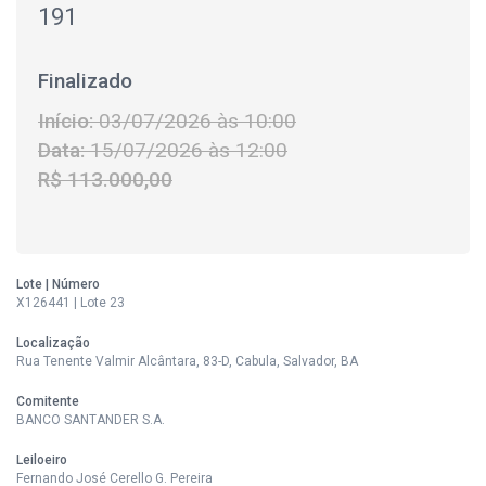
191
Finalizado
Início:
03/07/2026 às 10:00
Data:
15/07/2026 às 12:00
R$ 113.000,00
Lote | Número
X126441 | Lote 23
Localização
Rua Tenente Valmir Alcântara, 83-D, Cabula, Salvador, BA
Comitente
BANCO SANTANDER S.A.
Leiloeiro
Fernando José Cerello G. Pereira