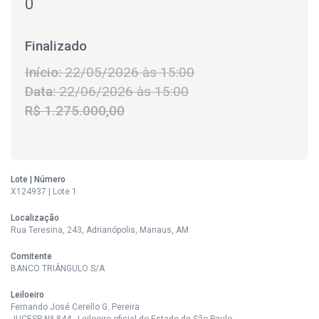
0
Finalizado
Início:
22/05/2026 às 15:00
Data:
22/06/2026 às 15:00
R$ 1.275.000,00
Lote | Número
X124937 | Lote 1
Localização
Rua Teresina, 243, Adrianópolis, Manaus, AM
Comitente
BANCO TRIÂNGULO S/A
Leiloeiro
Fernando José Cerello G. Pereira
JUCESP Nº 844 - Leiloeiro oficial do Estado de São Paulo