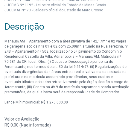
JUCEMG Nº 1192 - Leiloeiro oficial do Estado de Minas Gerais
JUCEMAT Nº 73 - Leiloeiro oficial do Estado de Mato Grosso
Descrição
Manaus/AM – Apartamento com a área privativa de 142,17m² e 02 vagas
de garagens sob os nºs 01 e 02 com 25,00m², situado na Rua Terezina, nº
243 – Apartamento nº 503, localizado no 5º pavimento do Condomínio
Residencial Castello da Villa, Adrianópolis – Manaus/AM. Matrícula nº
70.681 do CRI local. Obs.: (i) Ocupado. Desocupação por conta do
Arrematante, nos termos do art. 30 da lei 9.514/97; (ii) Regularizações de
eventuais divergências das áreas entre a real privativa e a cadastrada na
prefeitura e na matrícula assumindo providências, seus custos e
eventuais tributos cobrados retroativamente pelo órgão, ficarão a cargo do
Arrematante; (iii) Consta na AV.9 da matrícula supramencionada averbação
premonitória, da qual a baixa será de responsabilidade do Comprador.
Lance Mínimo/Inicial: R$ 1.275.000,00
Valor de Avaliação
R$ 0,00 (Nao informado) .