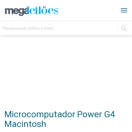
Tog
navi
IR
Microcomputador Power G4
Macintosh