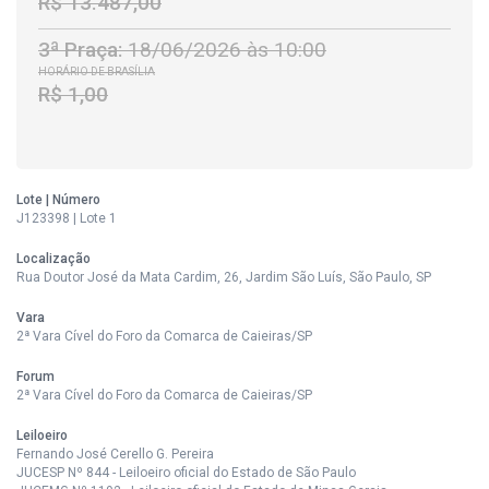
R$ 13.487,00
3ª Praça:
18/06/2026 às 10:00
HORÁRIO DE BRASÍLIA
R$ 1,00
Lote | Número
J123398 | Lote 1
Localização
Rua Doutor José da Mata Cardim, 26, Jardim São Luís, São Paulo, SP
Vara
2ª Vara Cível do Foro da Comarca de Caieiras/SP
Forum
2ª Vara Cível do Foro da Comarca de Caieiras/SP
Leiloeiro
Fernando José Cerello G. Pereira
JUCESP Nº 844 - Leiloeiro oficial do Estado de São Paulo